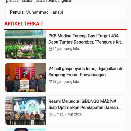
pilkada madina
usulan pembangunan
Penulis
: Muhammad Hanapi
ARTIKEL TERKAIT
PKB Madina Tancap Gas! Target 404
Desa Tuntas Desember, “Pengurus Kita
Adalah Tokoh”
calendar_month
12 jam yang lalu
24 ball ganja nyaris lolos, digagalkan di
Simpang Empat Panyabungan
calendar_month
13 jam yang lalu
Resmi Meluncur! SiBUNGO MADINA
Siap Optimalkan Pendapatan Daerah
Madina
calendar_month
Jumat, 7 Agt 2026