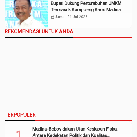
Bupati Dukung Pertumbuhan UMKM
Termasuk Kampoeng Kaos Madina
calendar_month
Jumat, 31 Jul 2026
REKOMENDASI UNTUK ANDA
TERPOPULER
Madina-Bobby dalam Ujian Kesiapan Fiskal:
Antara Kedekatan Politik dan Kualitas