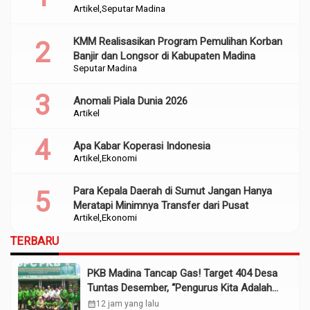
Artikel
Seputar Madina
Perencanaan
KMM Realisasikan Program Pemulihan Korban
Banjir dan Longsor di Kabupaten Madina
Seputar Madina
Anomali Piala Dunia 2026
Artikel
Apa Kabar Koperasi Indonesia
Artikel
Ekonomi
Para Kepala Daerah di Sumut Jangan Hanya
Meratapi Minimnya Transfer dari Pusat
Artikel
Ekonomi
TERBARU
PKB Madina Tancap Gas! Target 404 Desa
Tuntas Desember, “Pengurus Kita Adalah
Tokoh”
calendar_month
12 jam yang lalu