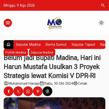
search
Minggu, 9 Agu 2026
menu
light_mode
home
Seputar Madina
Berita Sumut
Seputar Tapsel
Nasio
Politik Madina
Seputar Madina
Belum jadi Bupati Madina, Hari ini
Harun Mustafa Usulkan 3 Proyek
Strategis lewat Komisi V DPR-RI
account_circle
calendar_month
print
Muhammad Hanapi
Rabu, 30 Okt 2024
Cetak