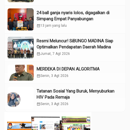
24 ball ganja nyaris lolos, digagalkan di
Simpang Empat Panyabungan
calendar_month
13 jam yang lalu
Resmi Meluncur! SiBUNGO MADINA Siap
Optimalkan Pendapatan Daerah Madina
calendar_month
Jumat, 7 Agt 2026
MERDEKA DI DEPAN ALGORITMA
calendar_month
Senin, 3 Agt 2026
Tatanan Sosial Yang Buruk, Menyuburkan
HIV Pada Remaja
calendar_month
Senin, 3 Agt 2026