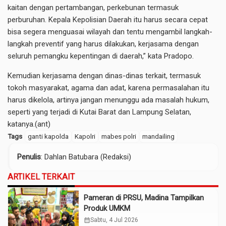
kaitan dengan pertambangan, perkebunan termasuk
perburuhan. Kepala Kepolisian Daerah itu harus secara cepat
bisa segera menguasai wilayah dan tentu mengambil langkah-
langkah preventif yang harus dilakukan, kerjasama dengan
seluruh pemangku kepentingan di daerah,” kata Pradopo.
Kemudian kerjasama dengan dinas-dinas terkait, termasuk
tokoh masyarakat, agama dan adat, karena permasalahan itu
harus dikelola, artinya jangan menunggu ada masalah hukum,
seperti yang terjadi di Kutai Barat dan Lampung Selatan,
katanya.(ant)
Tags
ganti kapolda
Kapolri
mabes polri
mandailing
Penulis
: Dahlan Batubara (Redaksi)
ARTIKEL TERKAIT
Pameran di PRSU, Madina Tampilkan
Produk UMKM
calendar_month
Sabtu, 4 Jul 2026