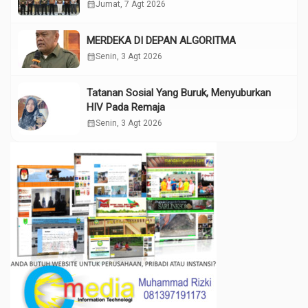
calendar_month
Jumat, 7 Agt 2026
MERDEKA DI DEPAN ALGORITMA
calendar_month
Senin, 3 Agt 2026
Tatanan Sosial Yang Buruk, Menyuburkan
HIV Pada Remaja
calendar_month
Senin, 3 Agt 2026