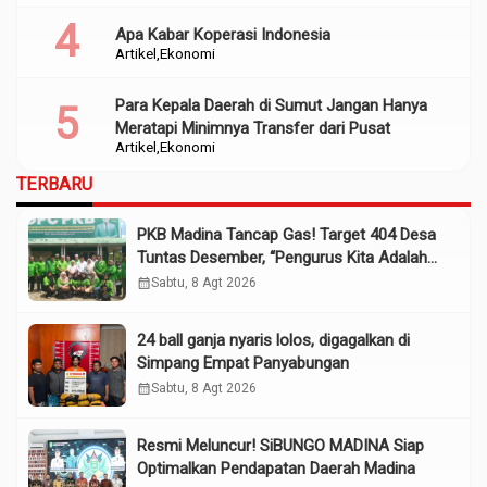
Apa Kabar Koperasi Indonesia
Artikel
Ekonomi
Para Kepala Daerah di Sumut Jangan Hanya
Meratapi Minimnya Transfer dari Pusat
Artikel
Ekonomi
TERBARU
PKB Madina Tancap Gas! Target 404 Desa
Tuntas Desember, “Pengurus Kita Adalah
Tokoh”
calendar_month
Sabtu, 8 Agt 2026
24 ball ganja nyaris lolos, digagalkan di
Simpang Empat Panyabungan
calendar_month
Sabtu, 8 Agt 2026
Resmi Meluncur! SiBUNGO MADINA Siap
Optimalkan Pendapatan Daerah Madina