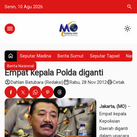
search
Senin, 10 Agu 2026
menu
light_mode
home
Seputar Madina
Berita Sumut
Seputar Tapsel
Nasio
Berita Nasional
Empat kepala Polda diganti
account_circle
calendar_month
print
Dahlan Batubara (Redaksi)
Rabu, 28 Nov 2012
Cetak
Jakarta, (MO)
–
Empat kepala
Kepolisian
Daerah diganti
dalam upacara