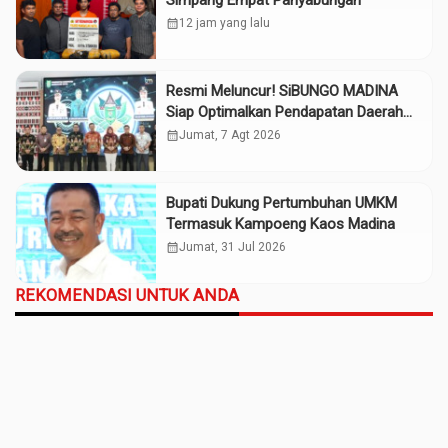
Simpang Empat Panyabungan
calendar_month
12 jam yang lalu
Resmi Meluncur! SiBUNGO MADINA
Siap Optimalkan Pendapatan Daerah
Madina
calendar_month
Jumat, 7 Agt 2026
Bupati Dukung Pertumbuhan UMKM
Termasuk Kampoeng Kaos Madina
calendar_month
Jumat, 31 Jul 2026
REKOMENDASI UNTUK ANDA