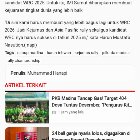
kandidat WRC 2025. Untuk itu, IMI Sumut diharapkan membuat
kejuaraan tingkat dunia yang lebih baik.
“Di sini kami harus membuat yang lebih bagus lagi untuk WRC
2026. Jadi Kejurnas dan Asia Pasific rally sekaligus kandidat
WRC nya harus sukses di tahun 2025 ini,” kata Harun Mustafa
Nasution.( napi)
Tags
cabup madina
harun-ichwan
kejurnas rally
pilkada madina
rally championship
Penulis
: Muhammad Hanapi
ARTIKEL TERKAIT
PKB Madina Tancap Gas! Target 404
Desa Tuntas Desember, “Pengurus Kita
Adalah Tokoh”
calendar_month
11 jam yang lalu
24 ball ganja nyaris lolos, digagalkan di