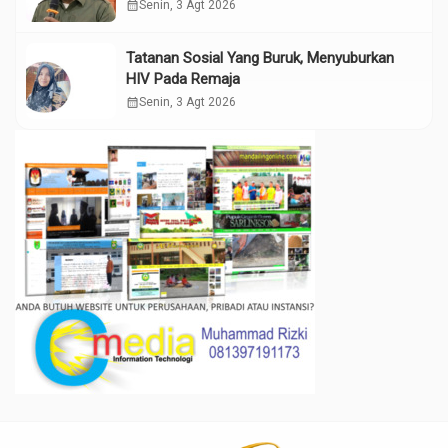
calendar_month
Senin, 3 Agt 2026
Tatanan Sosial Yang Buruk, Menyuburkan
HIV Pada Remaja
calendar_month
Senin, 3 Agt 2026