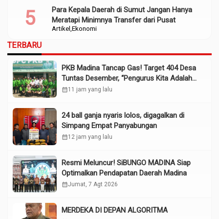
Para Kepala Daerah di Sumut Jangan Hanya
Meratapi Minimnya Transfer dari Pusat
Artikel
Ekonomi
TERBARU
PKB Madina Tancap Gas! Target 404 Desa
Tuntas Desember, “Pengurus Kita Adalah
Tokoh”
calendar_month
11 jam yang lalu
24 ball ganja nyaris lolos, digagalkan di
Simpang Empat Panyabungan
calendar_month
12 jam yang lalu
Resmi Meluncur! SiBUNGO MADINA Siap
Optimalkan Pendapatan Daerah Madina
calendar_month
Jumat, 7 Agt 2026
MERDEKA DI DEPAN ALGORITMA