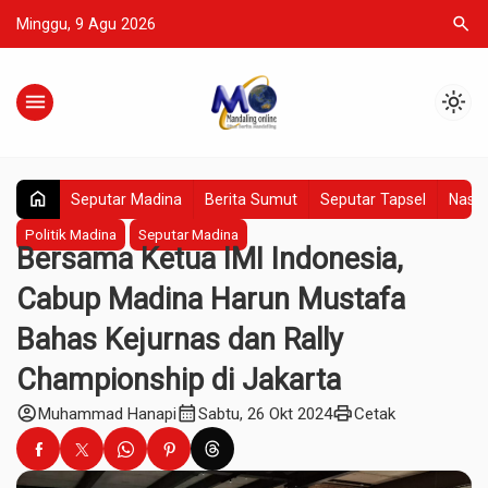
search
Minggu, 9 Agu 2026
menu
light_mode
home
Seputar Madina
Berita Sumut
Seputar Tapsel
Nasio
Politik Madina
Seputar Madina
Bersama Ketua IMI Indonesia,
Cabup Madina Harun Mustafa
Bahas Kejurnas dan Rally
Championship di Jakarta
account_circle
calendar_month
print
Muhammad Hanapi
Sabtu, 26 Okt 2024
Cetak