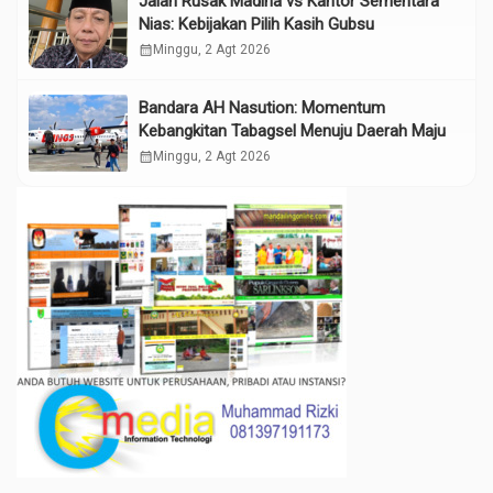
Jalan Rusak Madina vs Kantor Sementara
Nias: Kebijakan Pilih Kasih Gubsu
calendar_month
Minggu, 2 Agt 2026
Bandara AH Nasution: Momentum
Kebangkitan Tabagsel Menuju Daerah Maju
calendar_month
Minggu, 2 Agt 2026