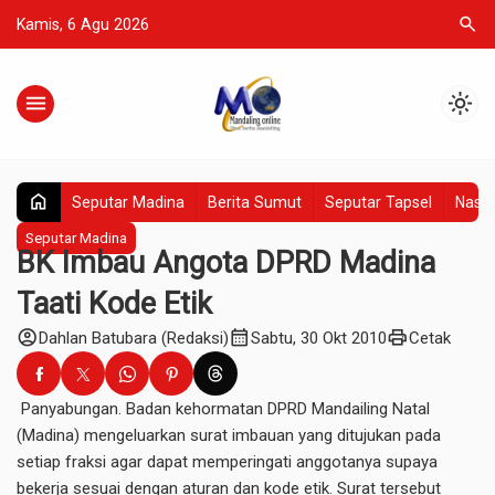
search
Kamis, 6 Agu 2026
menu
light_mode
home
Seputar Madina
Berita Sumut
Seputar Tapsel
Nasio
Seputar Madina
BK Imbau Angota DPRD Madina
Taati Kode Etik
account_circle
calendar_month
print
Dahlan Batubara (Redaksi)
Sabtu, 30 Okt 2010
Cetak
Panyabungan. Badan kehormatan DPRD Mandailing Natal
(Madina) mengeluarkan surat imbauan yang ditujukan pada
setiap fraksi agar dapat memperingati anggotanya supaya
bekerja sesuai dengan aturan dan kode etik. Surat tersebut