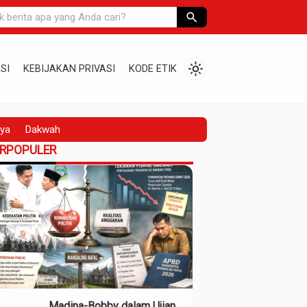
search
light_mode
SI
KEBIJAKAN PRIVASI
KODE ETIK
ya
Dakwah
ERPOPULER
Madina-Bobby dalam Ujian