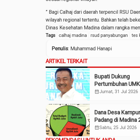
” Bagi Calhaj dari daerah terpencil RSU Da
wilayah regional tertentu. Bahkan telah b
Dinas Kesehatan Madina dalam rangka menyuk
Tags
calhaj madina
rsud panyabungan
tes 
Penulis
: Muhammad Hanapi
ARTIKEL TERKAIT
Bupati Dukung
Pertumbuhan UM
Termasuk Kampo
calendar_month
Jumat, 31 Jul 2026
Kaos Madina
Dana Desa Kampu
Padang di Madina 
Pagu Rp965 Juta,
calendar_month
Sabtu, 25 Jul 2026
Realisasi Baru Rp