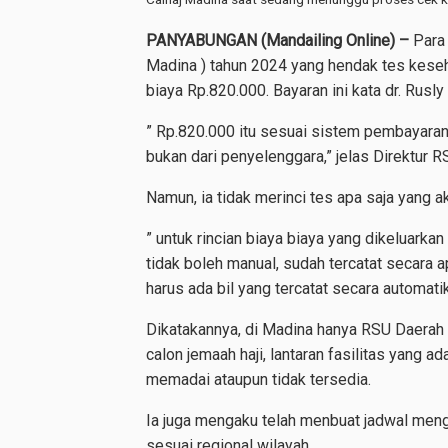
PANYABUNGAN (Mandailing Online) –
Para 
Madina ) tahun 2024 yang hendak tes keseh
biaya Rp.820.000. Bayaran ini kata dr. Rus
” Rp.820.000 itu sesuai sistem pembayaran 
bukan dari penyelenggara,” jelas Direktur
Namun, ia tidak merinci tes apa saja yang a
” untuk rincian biaya biaya yang dikeluarkan
tidak boleh manual, sudah tercatat secara ap
harus ada bil yang tercatat secara automatik,
Dikatakannya, di Madina hanya RSU Daerah 
calon jemaah haji, lantaran fasilitas yang 
memadai ataupun tidak tersedia.
Ia juga mengaku telah menbuat jadwal men
sesuai regional wilayah.