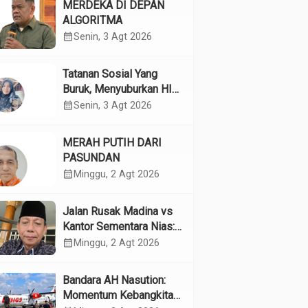
MERDEKA DI DEPAN
ALGORITMA
calendar_month
Senin, 3 Agt 2026
Tatanan Sosial Yang
Buruk, Menyuburkan HIV
Pada Remaja
calendar_month
Senin, 3 Agt 2026
MERAH PUTIH DARI
PASUNDAN
calendar_month
Minggu, 2 Agt 2026
Jalan Rusak Madina vs
Kantor Sementara Nias:
Kebijakan Pilih Kasih
calendar_month
Minggu, 2 Agt 2026
Gubsu
Bandara AH Nasution:
Momentum Kebangkitan