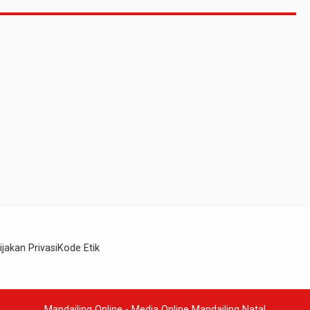
Tak Digubris
ijakan Privasi
Kode Etik
Mandailing Online - Media Online Mandailing Natal