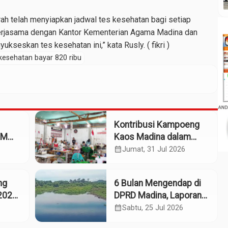
erah telah menyiapkan jadwal tes kesehatan bagi setiap
ekerjasama dengan Kantor Kementerian Agama Madina dan
seskan tes kesehatan ini,” kata Rusly. ( fikri )
kesehatan bayar 820 ribu
Kontribusi Kampoeng
KM
Kaos Madina dalam
eng
Industri Budaya dan
calendar_month
Jumat, 31 Jul 2026
Ekonomi Daerah
ng
6 Bulan Mengendap di
2025:
DPRD Madina, Laporan
Dumas Dugaan
calendar_month
Sabtu, 25 Jul 2026
661
Pelanggaran PT Rendi