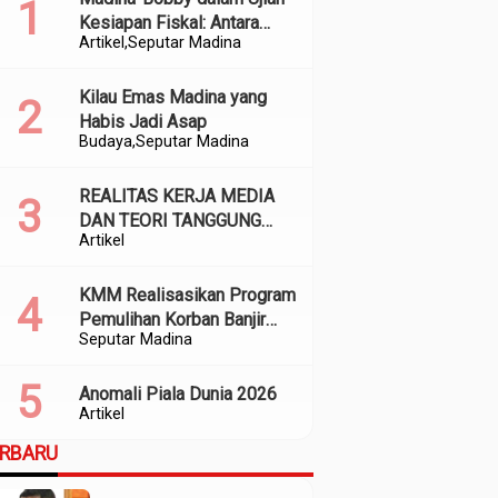
Kesiapan Fiskal: Antara
Artikel
Seputar Madina
Kedekatan Politik dan
Kualitas Perencanaan
Kilau Emas Madina yang
Habis Jadi Asap
Budaya
Seputar Madina
REALITAS KERJA MEDIA
DAN TEORI TANGGUNG
Artikel
JAWAB SOSIAL
KMM Realisasikan Program
Pemulihan Korban Banjir
Seputar Madina
dan Longsor di Kabupaten
Madina
Anomali Piala Dunia 2026
Artikel
ERBARU