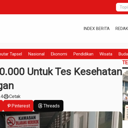
INDEX BERITA
REDAK
utar Tapsel
Nasional
Ekonomi
Pendidikan
Wisata
Buda
T
20.000 Untuk Tes Kesehatan
gan
print
24
Cetak
Pinterest
Threads