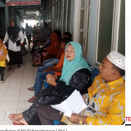
T
sehatan di RSUD Panyabungan ( fikri )