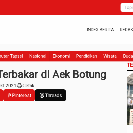
INDEX BERITA
REDAK
utar Tapsel
Nasional
Ekonomi
Pendidikan
Wisata
Buda
T
erbakar di Aek Botung
print
Okt 2021
Cetak
Pinterest
Threads