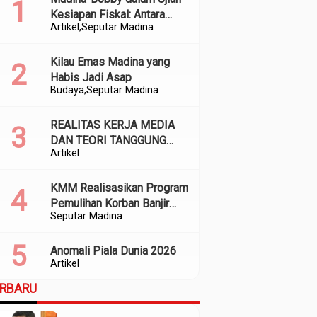
Kesiapan Fiskal: Antara
Artikel
Seputar Madina
Kedekatan Politik dan
Kualitas Perencanaan
Kilau Emas Madina yang
Habis Jadi Asap
Budaya
Seputar Madina
REALITAS KERJA MEDIA
DAN TEORI TANGGUNG
Artikel
JAWAB SOSIAL
KMM Realisasikan Program
Pemulihan Korban Banjir
Seputar Madina
dan Longsor di Kabupaten
Madina
Anomali Piala Dunia 2026
Artikel
ERBARU