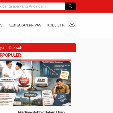
search
light_mode
SI
KEBIJAKAN PRIVASI
KODE ETIK
ya
Dakwah
ERPOPULER
Madina-Bobby dalam Ujian