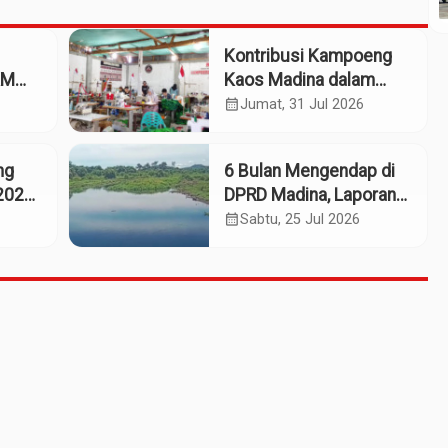
Kontribusi Kampoeng
KM
Kaos Madina dalam
eng
Industri Budaya dan
calendar_month
Jumat, 31 Jul 2026
Ekonomi Daerah
ng
6 Bulan Mengendap di
2025:
DPRD Madina, Laporan
Dumas Dugaan
calendar_month
Sabtu, 25 Jul 2026
661
Pelanggaran PT Rendi
Tak Digubris