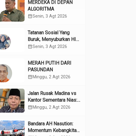
MERDEKA DI DEPAN
ALGORITMA
calendar_month
Senin, 3 Agt 2026
Tatanan Sosial Yang
Buruk, Menyuburkan HIV
Pada Remaja
calendar_month
Senin, 3 Agt 2026
MERAH PUTIH DARI
PASUNDAN
calendar_month
Minggu, 2 Agt 2026
Jalan Rusak Madina vs
Kantor Sementara Nias:
Kebijakan Pilih Kasih
calendar_month
Minggu, 2 Agt 2026
Gubsu
Bandara AH Nasution:
Momentum Kebangkitan