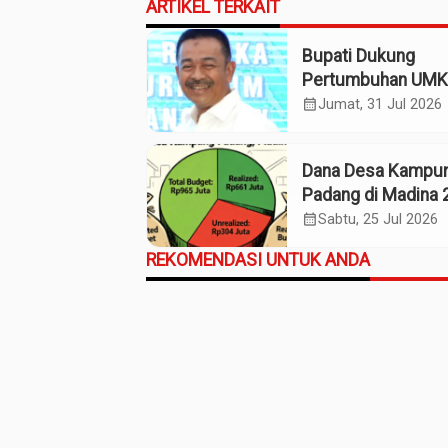
ARTIKEL TERKAIT
Bupati Dukung
Pertumbuhan UM
Termasuk Kampo
calendar_month
Jumat, 31 Jul 2026
Kaos Madina
Dana Desa Kampu
Padang di Madina 
Pagu Rp965 Juta,
calendar_month
Sabtu, 25 Jul 2026
Realisasi Baru Rp
REKOMENDASI UNTUK ANDA
Juta