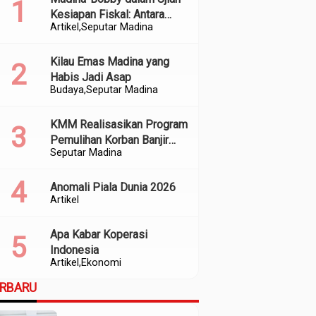
Kesiapan Fiskal: Antara
Artikel
Seputar Madina
Kedekatan Politik dan
Kualitas Perencanaan
Kilau Emas Madina yang
Habis Jadi Asap
Budaya
Seputar Madina
KMM Realisasikan Program
Pemulihan Korban Banjir
Seputar Madina
dan Longsor di Kabupaten
Madina
Anomali Piala Dunia 2026
Artikel
Apa Kabar Koperasi
Indonesia
Artikel
Ekonomi
ERBARU