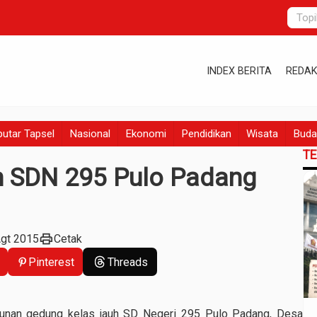
INDEX BERITA
REDAK
utar Tapsel
Nasional
Ekonomi
Pendidikan
Wisata
Buda
T
h SDN 295 Pulo Padang
print
Agt 2015
Cetak
Pinterest
Threads
nan gedung kelas jauh SD Negeri 295 Pulo Padang, Desa