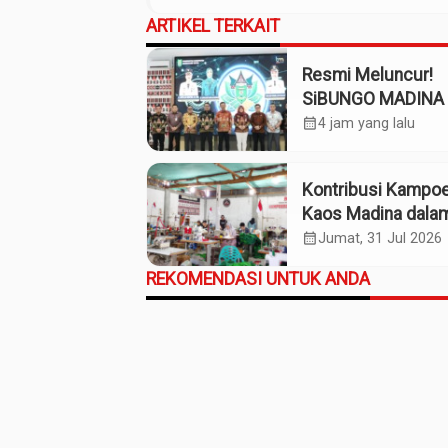
ARTIKEL TERKAIT
Resmi Meluncur!
SiBUNGO MADINA 
Optimalkan Penda
calendar_month
4 jam yang lalu
Daerah Madina
Kontribusi Kampo
Kaos Madina dala
Industri Budaya da
calendar_month
Jumat, 31 Jul 2026
Ekonomi Daerah
REKOMENDASI UNTUK ANDA