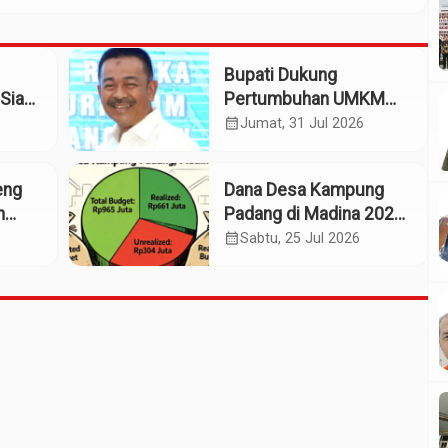
Bupati Dukung
Siap
Pertumbuhan UMKM
patan
Termasuk Kampoeng
calendar_month
Jumat, 31 Jul 2026
Kaos Madina
eng
Dana Desa Kampung
m
Padang di Madina 2025:
n
Pagu Rp965 Juta,
calendar_month
Sabtu, 25 Jul 2026
Realisasi Baru Rp661
Juta