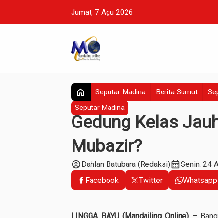
Jumat, 7 Agu 2026
home
Seputar Madina
Berita Sumut
Sep
Seputar Madina
Gedung Kelas Jau
Mubazir?
account_circle
calendar_month
Dahlan Batubara (Redaksi)
Senin, 24 
Facebook
Twitter
Whatsapp
LINGGA BAYU (
Mandailing Online)
–
Bangu