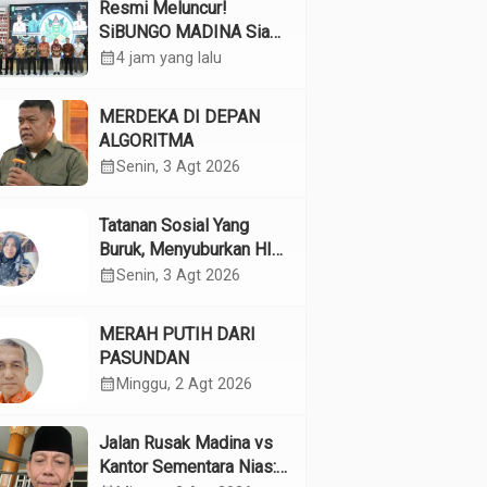
Resmi Meluncur!
SiBUNGO MADINA Siap
Optimalkan Pendapatan
calendar_month
4 jam yang lalu
Daerah Madina
MERDEKA DI DEPAN
ALGORITMA
calendar_month
Senin, 3 Agt 2026
Tatanan Sosial Yang
Buruk, Menyuburkan HIV
Pada Remaja
calendar_month
Senin, 3 Agt 2026
MERAH PUTIH DARI
PASUNDAN
calendar_month
Minggu, 2 Agt 2026
Jalan Rusak Madina vs
Kantor Sementara Nias: