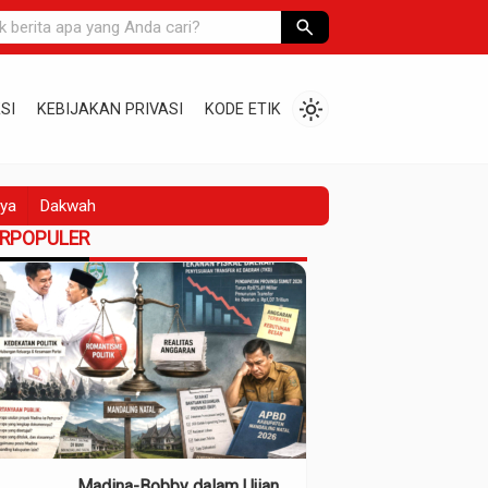
search
light_mode
SI
KEBIJAKAN PRIVASI
KODE ETIK
ya
Dakwah
ERPOPULER
Madina-Bobby dalam Ujian