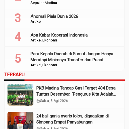
Seputar Madina
Anomali Piala Dunia 2026
Artikel
Apa Kabar Koperasi Indonesia
Artikel
Ekonomi
Para Kepala Daerah di Sumut Jangan Hanya
Meratapi Minimnya Transfer dari Pusat
Artikel
Ekonomi
TERBARU
PKB Madina Tancap Gas! Target 404 Desa
Tuntas Desember, “Pengurus Kita Adalah
Tokoh”
calendar_month
Sabtu, 8 Agt 2026
24 ball ganja nyaris lolos, digagalkan di
Simpang Empat Panyabungan
calendar_month
Sabtu, 8 Agt 2026