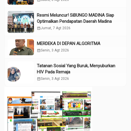
Resmi Meluncur! SiBUNGO MADINA Siap
Optimalkan Pendapatan Daerah Madina
calendar_month
Jumat, 7 Agt 2026
MERDEKA DI DEPAN ALGORITMA
calendar_month
Senin, 3 Agt 2026
Tatanan Sosial Yang Buruk, Menyuburkan
HIV Pada Remaja
calendar_month
Senin, 3 Agt 2026