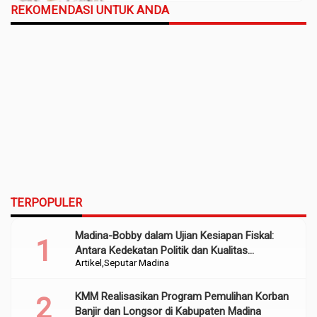
REKOMENDASI UNTUK ANDA
TERPOPULER
Madina-Bobby dalam Ujian Kesiapan Fiskal:
Antara Kedekatan Politik dan Kualitas
Artikel
Seputar Madina
Perencanaan
KMM Realisasikan Program Pemulihan Korban
Banjir dan Longsor di Kabupaten Madina