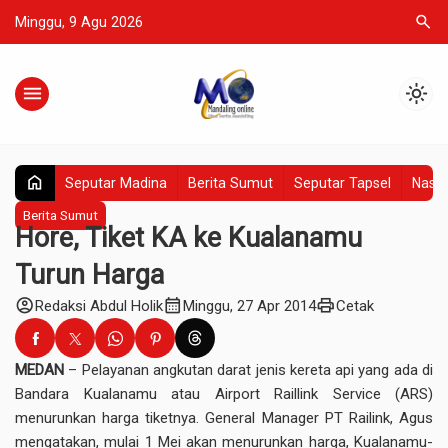
search
Minggu, 9 Agu 2026
menu
light_mode
home
Seputar Madina
Berita Sumut
Seputar Tapsel
Nasio
Berita Sumut
Hore, Tiket KA ke Kualanamu
Turun Harga
account_circle
calendar_month
print
Redaksi Abdul Holik
Minggu, 27 Apr 2014
Cetak
MEDAN
– Pelayanan angkutan darat jenis kereta api yang ada di
Bandara Kualanamu atau Airport Raillink Service (ARS)
menurunkan harga tiketnya. General Manager PT Railink, Agus
mengatakan, mulai 1 Mei akan menurunkan harga, Kualanamu-