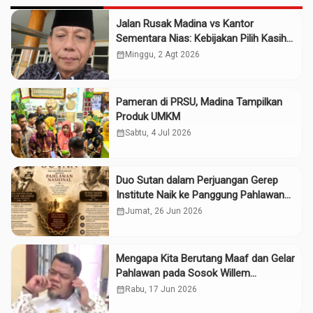
Jalan Rusak Madina vs Kantor
Sementara Nias: Kebijakan Pilih Kasih
Gubsu
calendar_month
Minggu, 2 Agt 2026
Pameran di PRSU, Madina Tampilkan
Produk UMKM
calendar_month
Sabtu, 4 Jul 2026
Duo Sutan dalam Perjuangan Gerep
Institute Naik ke Panggung Pahlawan
Nasional
calendar_month
Jumat, 26 Jun 2026
Mengapa Kita Berutang Maaf dan Gelar
Pahlawan pada Sosok Willem
Iskander?
calendar_month
Rabu, 17 Jun 2026