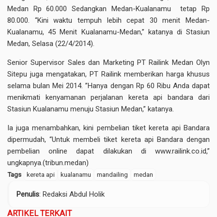
Medan Rp 60.000 Sedangkan Medan-Kualanamu tetap Rp
80.000. “Kini waktu tempuh lebih cepat 30 menit Medan-
Kualanamu, 45 Menit Kualanamu-Medan,” katanya di Stasiun
Medan, Selasa (22/4/2014).
Senior Supervisor Sales dan Marketing PT Railink Medan Olyn
Sitepu juga mengatakan, PT Railink memberikan harga khusus
selama bulan Mei 2014. ”Hanya dengan Rp 60 Ribu Anda dapat
menikmati kenyamanan perjalanan kereta api bandara dari
Stasiun Kualanamu menuju Stasiun Medan,” katanya.
Ia juga menambahkan, kini pembelian tiket kereta api Bandara
dipermudah, “Untuk membeli tiket kereta api Bandara dengan
pembelian online dapat dilakukan di www.railink.co.id,”
ungkapnya.(tribun.medan)
Tags
kereta api
kualanamu
mandailing
medan
Penulis
: Redaksi Abdul Holik
ARTIKEL TERKAIT