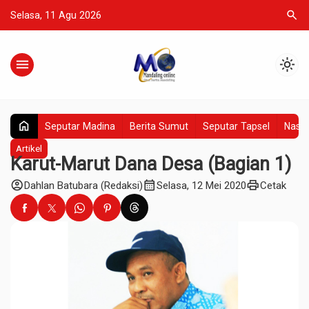
search
Selasa, 11 Agu 2026
menu
light_mode
home
Seputar Madina
Berita Sumut
Seputar Tapsel
Nasio
Artikel
Karut-Marut Dana Desa (Bagian 1)
account_circle
calendar_month
print
Dahlan Batubara (Redaksi)
Selasa, 12 Mei 2020
Cetak