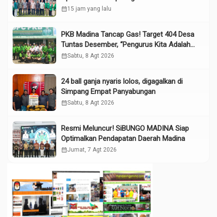
calendar_month
15 jam yang lalu
PKB Madina Tancap Gas! Target 404 Desa
Tuntas Desember, “Pengurus Kita Adalah
Tokoh”
calendar_month
Sabtu, 8 Agt 2026
24 ball ganja nyaris lolos, digagalkan di
Simpang Empat Panyabungan
calendar_month
Sabtu, 8 Agt 2026
Resmi Meluncur! SiBUNGO MADINA Siap
Optimalkan Pendapatan Daerah Madina
calendar_month
Jumat, 7 Agt 2026