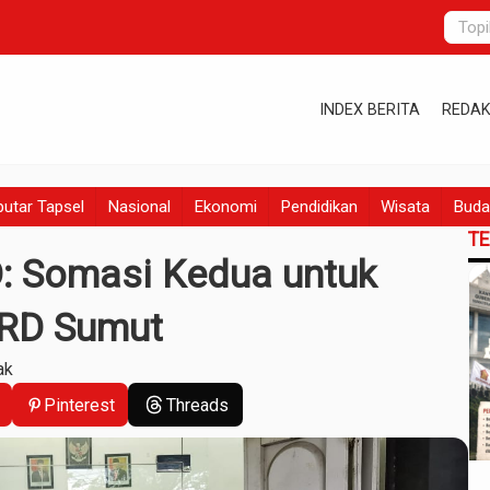
INDEX BERITA
REDAK
utar Tapsel
Nasional
Ekonomi
Pendidikan
Wisata
Buda
T
D: Somasi Kedua untuk
PRD Sumut
ak
Pinterest
Threads