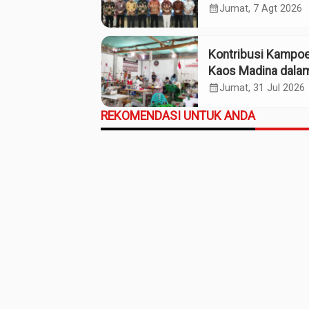
Optimalkan Penda
calendar_month
Jumat, 7 Agt 2026
Daerah Madina
Kontribusi Kampo
Kaos Madina dala
Industri Budaya da
calendar_month
Jumat, 31 Jul 2026
Ekonomi Daerah
REKOMENDASI UNTUK ANDA