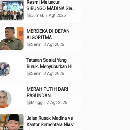
Resmi Meluncur!
SiBUNGO MADINA Siap
Optimalkan Pendapatan
calendar_month
Jumat, 7 Agt 2026
Daerah Madina
MERDEKA DI DEPAN
ALGORITMA
calendar_month
Senin, 3 Agt 2026
Tatanan Sosial Yang
Buruk, Menyuburkan HIV
Pada Remaja
calendar_month
Senin, 3 Agt 2026
MERAH PUTIH DARI
PASUNDAN
calendar_month
Minggu, 2 Agt 2026
Jalan Rusak Madina vs
Kantor Sementara Nias: