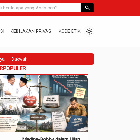
search
light_mode
SI
KEBIJAKAN PRIVASI
KODE ETIK
ya
Dakwah
ERPOPULER
Madina-Bobby dalam Ujian