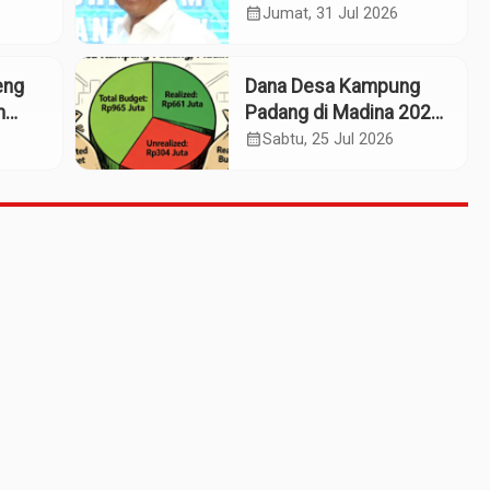
patan
Termasuk Kampoeng
calendar_month
Jumat, 31 Jul 2026
Kaos Madina
eng
Dana Desa Kampung
m
Padang di Madina 2025:
n
Pagu Rp965 Juta,
calendar_month
Sabtu, 25 Jul 2026
Realisasi Baru Rp661
Juta