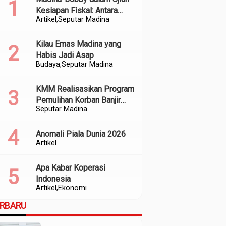
Kesiapan Fiskal: Antara
Artikel
Seputar Madina
Kedekatan Politik dan
Kualitas Perencanaan
Kilau Emas Madina yang
Habis Jadi Asap
Budaya
Seputar Madina
KMM Realisasikan Program
Pemulihan Korban Banjir
Seputar Madina
dan Longsor di Kabupaten
Madina
Anomali Piala Dunia 2026
Artikel
Apa Kabar Koperasi
Indonesia
Artikel
Ekonomi
ERBARU