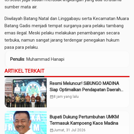
sumber mata air.
Diwilayah Batang Natal dan Linggabayu serta Kecamatan Muara
Batang Gadis menjadi tempat surganya para pelaku tambang
emas ilegal. Meski pelaku melakukan penambangan secara
terbuka, namun sangat jarang terdengar penegakan hukum
pasa para pelaku.
Penulis
: Muhammad Hanapi
ARTIKEL TERKAIT
Resmi Meluncur! SiBUNGO MADINA
Siap Optimalkan Pendapatan Daerah
Madina
calendar_month
8 jam yang lalu
Bupati Dukung Pertumbuhan UMKM
Termasuk Kampoeng Kaos Madina
calendar_month
Jumat, 31 Jul 2026