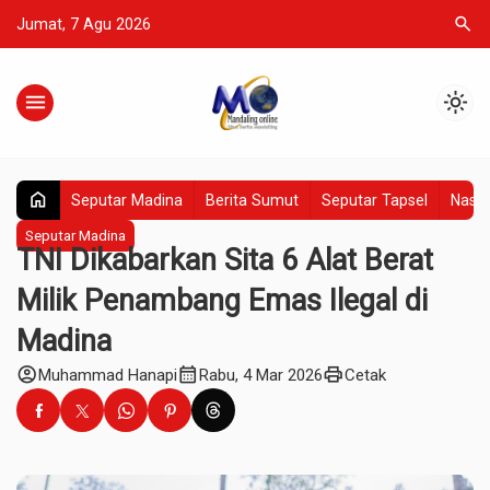
search
Jumat, 7 Agu 2026
menu
light_mode
home
Seputar Madina
Berita Sumut
Seputar Tapsel
Nasio
Seputar Madina
TNI Dikabarkan Sita 6 Alat Berat
Milik Penambang Emas Ilegal di
Madina
account_circle
calendar_month
print
Muhammad Hanapi
Rabu, 4 Mar 2026
Cetak