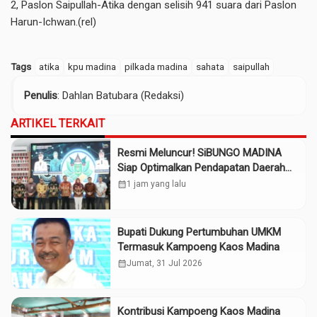
2, Paslon Saipullah-Atika dengan selisih 941 suara dari Paslon
Harun-Ichwan.(rel)
Tags
atika
kpu madina
pilkada madina
sahata
saipullah
Penulis
: Dahlan Batubara (Redaksi)
ARTIKEL TERKAIT
Resmi Meluncur! SiBUNGO MADINA
Siap Optimalkan Pendapatan Daerah
Madina
calendar_month
1 jam yang lalu
Bupati Dukung Pertumbuhan UMKM
Termasuk Kampoeng Kaos Madina
calendar_month
Jumat, 31 Jul 2026
Kontribusi Kampoeng Kaos Madina