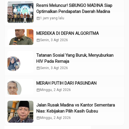
Resmi Meluncur! SiBUNGO MADINA Siap
Optimalkan Pendapatan Daerah Madina
calendar_month
1 jam yang lalu
MERDEKA DI DEPAN ALGORITMA
calendar_month
Senin, 3 Agt 2026
Tatanan Sosial Yang Buruk, Menyuburkan
HIV Pada Remaja
calendar_month
Senin, 3 Agt 2026
MERAH PUTIH DARI PASUNDAN
calendar_month
Minggu, 2 Agt 2026
Jalan Rusak Madina vs Kantor Sementara
Nias: Kebijakan Pilih Kasih Gubsu
calendar_month
Minggu, 2 Agt 2026