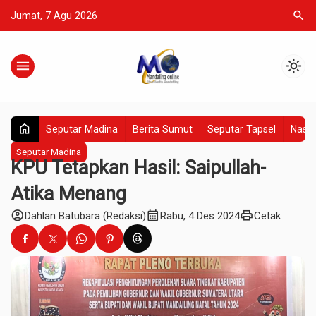
search
Jumat, 7 Agu 2026
menu
light_mode
home
Seputar Madina
Berita Sumut
Seputar Tapsel
Nasio
Seputar Madina
KPU Tetapkan Hasil: Saipullah-
Atika Menang
account_circle
calendar_month
print
Dahlan Batubara (Redaksi)
Rabu, 4 Des 2024
Cetak