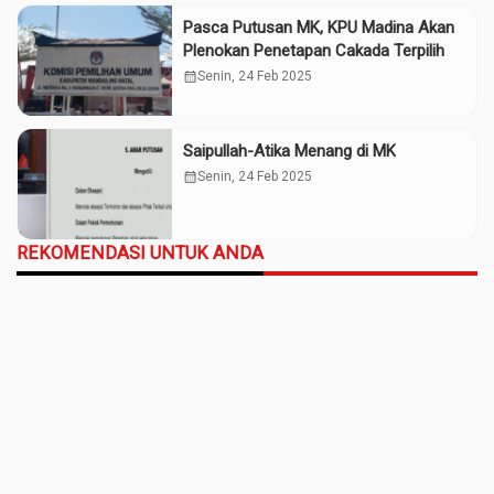
Pasca Putusan MK, KPU Madina Akan
Plenokan Penetapan Cakada Terpilih
calendar_month
Senin, 24 Feb 2025
Saipullah-Atika Menang di MK
calendar_month
Senin, 24 Feb 2025
REKOMENDASI UNTUK ANDA