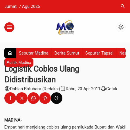
search
Jumat, 7 Agu 2026
menu
light_mode
home
Seputar Madina
Berita Sumut
Seputar Tapsel
Nasio
Politik Madina
Logistik Coblos Ulang
Didistribusikan
account_circle
calendar_month
print
Dahlan Batubara (Redaksi)
Rabu, 20 Apr 2011
Cetak
MADINA-
Empat hari menjelang coblos ulang pemilukada Bupati dan Wakil