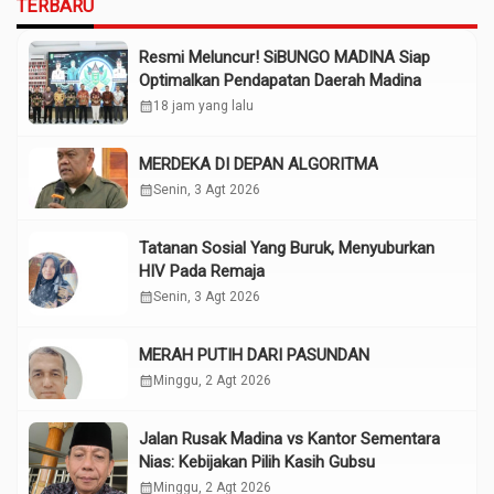
TERBARU
Resmi Meluncur! SiBUNGO MADINA Siap
Optimalkan Pendapatan Daerah Madina
calendar_month
18 jam yang lalu
MERDEKA DI DEPAN ALGORITMA
calendar_month
Senin, 3 Agt 2026
Tatanan Sosial Yang Buruk, Menyuburkan
HIV Pada Remaja
calendar_month
Senin, 3 Agt 2026
MERAH PUTIH DARI PASUNDAN
calendar_month
Minggu, 2 Agt 2026
Jalan Rusak Madina vs Kantor Sementara
Nias: Kebijakan Pilih Kasih Gubsu
calendar_month
Minggu, 2 Agt 2026