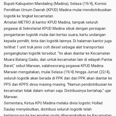
Bupati Kabupaten Mandailing (Madina), Selasa (19/4), Komisi
Pemilihan Umum Daerah (KPUD) Madina mulai mendistribusikan
logistik ke tingkat kecamatan.
Amatan METRO di kantor KPUD Madina, tampak seluruh
pegawai di Sekretariat KPUD Madina sibuk dengan persiapan
pengantaran logistik mulai dari kertas suara, kartu undangan
kepada pemilih, tinta dan logistik lainnya. Di halaman kantor juga
terlihat 1 unit truk jenis colt diesel sebagai alat transportasi
pengangkutan logistik tersebut. ”Ini akan diantar ke Kecamatan
Muara Batang Gadis, dan untuk kecamatan lain di wilayah Pantai
Barat,” sebut Marwan, salahseorang pegawai KPUD Madina.
Marwan mengatakan, mulai Selasa (19/4) hingga Jumat (22/4),
seluruh logistik akan berada di PPK dan dari PPK akan diantar ke
PPS dan KPPS desa masing-masing. “Namun pendistribusian ke
kecamatan tidak dalam sehari saja. Distribusinya bertahap,” ujar
Marwan.
Sementara, Ketua KPU Madina melalui divisi logistic Hollad
Daulay menyebutkan, distribusi seluruh logistik telah
berlangsung ke kecamatan mulai diberangkatkan ke Kecamatan