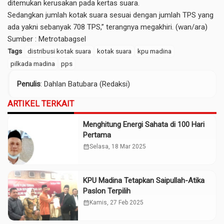
ditemukan kerusakan pada kertas suara.
Sedangkan jumlah kotak suara sesuai dengan jumlah TPS yang
ada yakni sebanyak 708 TPS,” terangnya megakhiri. (wan/ara)
Sumber :
Metrotabagsel
Tags
distribusi kotak suara
kotak suara
kpu madina
pilkada madina
pps
Penulis
: Dahlan Batubara (Redaksi)
ARTIKEL TERKAIT
Menghitung Energi Sahata di 100 Hari
Pertama
calendar_month
Selasa, 18 Mar 2025
KPU Madina Tetapkan Saipullah-Atika
Paslon Terpilih
calendar_month
Kamis, 27 Feb 2025