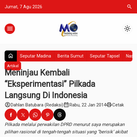
search
Jumat, 7 Agu 2026
menu
light_mode
home
Seputar Madina
Berita Sumut
Seputar Tapsel
Nasio
Artikel
Meninjau Kembali
“Eksperimentasi” Pilkada
Langsung Di Indonesia
account_circle
calendar_month
print
Dahlan Batubara (Redaksi)
Rabu, 22 Jan 2014
Cetak
Pilkada melalui perwakilan DPRD menurut saya merupakan
pilihan rasional di tengah-tengah situasi yang ”berisik’ akibat