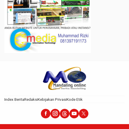
Index Berita
Redaksi
Kebijakan Privasi
Kode Etik