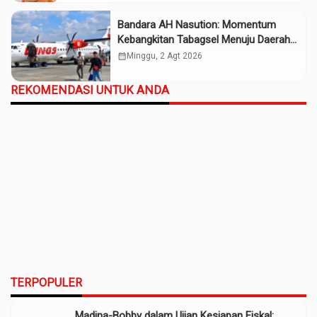
Bandara AH Nasution: Momentum
Kebangkitan Tabagsel Menuju Daerah
Maju
calendar_month
Minggu, 2 Agt 2026
REKOMENDASI UNTUK ANDA
TERPOPULER
Madina-Bobby dalam Ujian Kesiapan Fiskal: