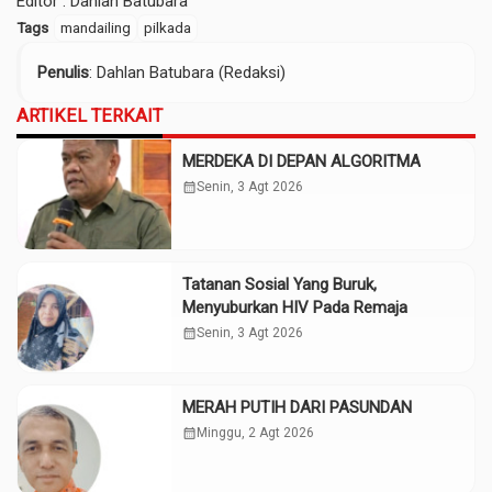
Editor : Dahlan Batubara
Tags
mandailing
pilkada
Penulis
: Dahlan Batubara (Redaksi)
ARTIKEL TERKAIT
MERDEKA DI DEPAN ALGORITMA
calendar_month
Senin, 3 Agt 2026
Tatanan Sosial Yang Buruk,
Menyuburkan HIV Pada Remaja
calendar_month
Senin, 3 Agt 2026
MERAH PUTIH DARI PASUNDAN
calendar_month
Minggu, 2 Agt 2026