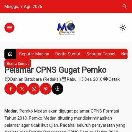
search
Minggu, 9 Agu 2026
menu
light_mode
home
Seputar Madina
Berita Sumut
Seputar Tapsel
Nasio
Berita Sumut
Pelamar CPNS Gugat Pemko
account_circle
calendar_month
print
Dahlan Batubara (Redaksi)
Rabu, 15 Des 2010
Cetak
Medan,
Pemko Medan akan digugat pelamar CPNS Formasi
Tahun 2010. Pemko Medan dituding mendiskriminasikan
pelamar agar tidak ikut ujian. Padahal seluruh persyaratan yang