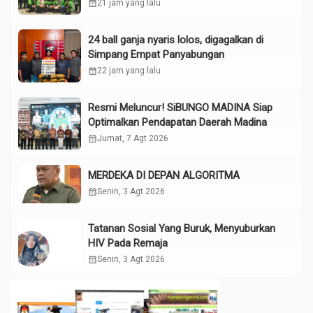
Tokoh”
calendar_month
21 jam yang lalu
24 ball ganja nyaris lolos, digagalkan di
Simpang Empat Panyabungan
calendar_month
22 jam yang lalu
Resmi Meluncur! SiBUNGO MADINA Siap
Optimalkan Pendapatan Daerah Madina
calendar_month
Jumat, 7 Agt 2026
MERDEKA DI DEPAN ALGORITMA
calendar_month
Senin, 3 Agt 2026
Tatanan Sosial Yang Buruk, Menyuburkan
HIV Pada Remaja
calendar_month
Senin, 3 Agt 2026