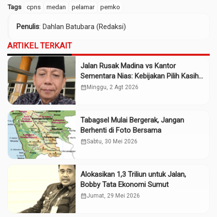
Tags
cpns
medan
pelamar
pemko
Penulis
: Dahlan Batubara (Redaksi)
ARTIKEL TERKAIT
Jalan Rusak Madina vs Kantor
Sementara Nias: Kebijakan Pilih Kasih
Gubsu
calendar_month
Minggu, 2 Agt 2026
Tabagsel Mulai Bergerak, Jangan
Berhenti di Foto Bersama
calendar_month
Sabtu, 30 Mei 2026
Alokasikan 1,3 Triliun untuk Jalan,
Bobby Tata Ekonomi Sumut
calendar_month
Jumat, 29 Mei 2026