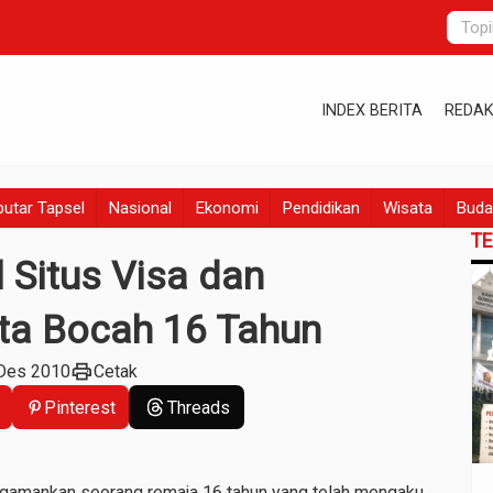
INDEX BERITA
REDAK
utar Tapsel
Nasional
Ekonomi
Pendidikan
Wisata
Buda
T
 Situs Visa dan
ta Bocah 16 Tahun
print
 Des 2010
Cetak
Pinterest
Threads
ngamankan seorang remaja 16 tahun yang telah mengaku