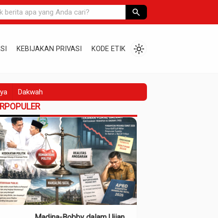
search
light_mode
SI
KEBIJAKAN PRIVASI
KODE ETIK
ya
Dakwah
ERPOPULER
Madina-Bobby dalam Ujian