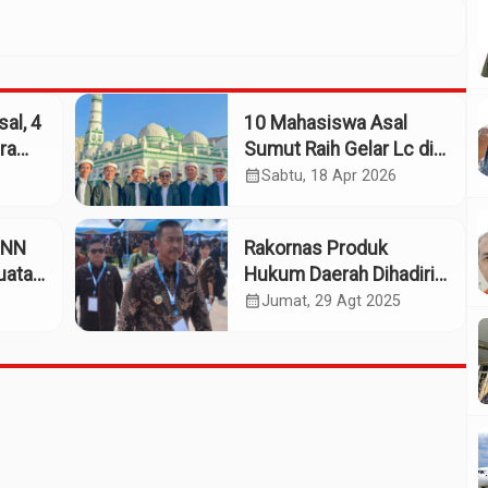
al, 4
10 Mahasiswa Asal
ra
Sumut Raih Gelar Lc di
Universitas Al-Ahgaff,
calendar_month
Sabtu, 18 Apr 2026
Yaman
BNN
Rakornas Produk
uatan
Hukum Daerah Dihadiri
Bupati Madina
calendar_month
Jumat, 29 Agt 2025