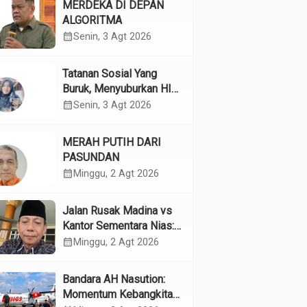
MERDEKA DI DEPAN
ALGORITMA
calendar_month
Senin, 3 Agt 2026
Tatanan Sosial Yang
Buruk, Menyuburkan HIV
Pada Remaja
calendar_month
Senin, 3 Agt 2026
MERAH PUTIH DARI
PASUNDAN
calendar_month
Minggu, 2 Agt 2026
Jalan Rusak Madina vs
Kantor Sementara Nias:
Kebijakan Pilih Kasih
calendar_month
Minggu, 2 Agt 2026
Gubsu
Bandara AH Nasution:
Momentum Kebangkitan