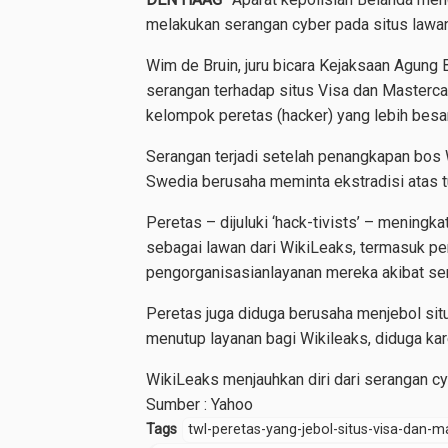
melakukan serangan cyber pada situs lawan 
Wim de Bruin, juru bicara Kejaksaan Agung 
serangan terhadap situs Visa dan Masterca
kelompok peretas (hacker) yang lebih besar
Serangan terjadi setelah penangkapan bos W
Swedia berusaha meminta ekstradisi atas 
Peretas – dijuluki ‘hack-tivists’ – menin
sebagai lawan dari WikiLeaks, termasuk per
pengorganisasianlayanan mereka akibat ser
Peretas juga diduga berusaha menjebol sit
menutup layanan bagi Wikileaks, diduga ka
WikiLeaks menjauhkan diri dari serangan cyb
Sumber : Yahoo
Tags
twl-peretas-yang-jebol-situs-visa-dan-m