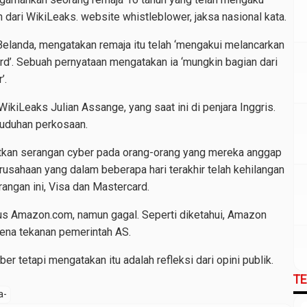
dari WikiLeaks. website whistleblower, jaksa nasional kata.
Belanda, mengatakan remaja itu telah ‘mengakui melancarkan
rd’. Sebuah pernyataan mengatakan ia ‘mungkin bagian dari
’.
ikiLeaks Julian Assange, yang saat ini di penjara Inggris.
tuduhan perkosaan.
gkatkan serangan cyber pada orang-orang yang mereka anggap
usahaan yang dalam beberapa hari terakhir telah kehilangan
angan ini, Visa dan Mastercard.
us Amazon.com, namun gagal. Seperti diketahui, Amazon
rena tekanan pemerintah AS.
er tetapi mengatakan itu adalah refleksi dari opini publik.
T
a-