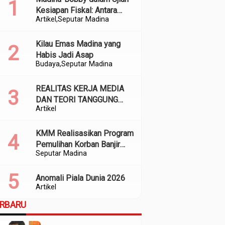
Kesiapan Fiskal: Antara
Artikel
Seputar Madina
Kedekatan Politik dan
Kualitas Perencanaan
Kilau Emas Madina yang
Habis Jadi Asap
Budaya
Seputar Madina
REALITAS KERJA MEDIA
DAN TEORI TANGGUNG
Artikel
JAWAB SOSIAL
KMM Realisasikan Program
Pemulihan Korban Banjir
Seputar Madina
dan Longsor di Kabupaten
Madina
Anomali Piala Dunia 2026
Artikel
ERBARU