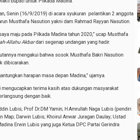
akil bupati untuk Pilkada Madina.
an, Senin (16/9/2019) di acara syukuran pelantikan 2 anggota
Harun Musthafa Nasution yakni dam Rahmad Rayyan Nasution.
aya maju pada Pilkada Madina tahun 2020,” ucap Musthafa
ah-Allahu Akbar
dari segenap undangan yang hadir.
butannya mengakui bahwa sosok Musthafa Bakri Nasution
 dibicarakan.
antungkan harapan masa depan Madina,” ujarnya.
i mengucapkan terima kasih atas dukungan masyarakat
rlangsung dengan baik.
huddin Lubis; Prof Dr.DM Yamin; H.Amrullah Naga Lubis (pendiri
an Map; Darwin Lubis; Khoirul Anwar Juragan Daulay; Ustad
dina Erwin Lubis yang juga Ketua DPC Partai Gerindra