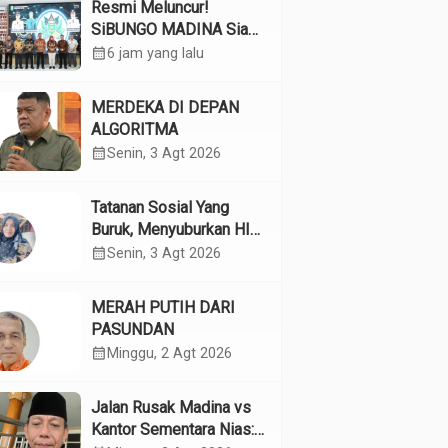
Resmi Meluncur!
SiBUNGO MADINA Siap
Optimalkan Pendapatan
calendar_month
6 jam yang lalu
Daerah Madina
MERDEKA DI DEPAN
ALGORITMA
calendar_month
Senin, 3 Agt 2026
Tatanan Sosial Yang
Buruk, Menyuburkan HIV
Pada Remaja
calendar_month
Senin, 3 Agt 2026
MERAH PUTIH DARI
PASUNDAN
calendar_month
Minggu, 2 Agt 2026
Jalan Rusak Madina vs
Kantor Sementara Nias: