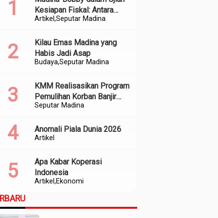
Kesiapan Fiskal: Antara
Artikel
Seputar Madina
Kedekatan Politik dan
Kualitas Perencanaan
Kilau Emas Madina yang
Habis Jadi Asap
Budaya
Seputar Madina
KMM Realisasikan Program
Pemulihan Korban Banjir
Seputar Madina
dan Longsor di Kabupaten
Madina
Anomali Piala Dunia 2026
Artikel
Apa Kabar Koperasi
Indonesia
Artikel
Ekonomi
ERBARU