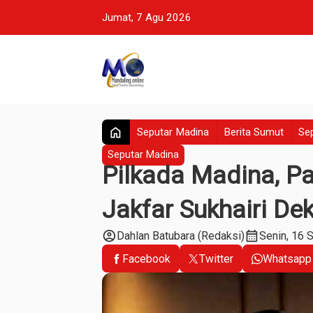
Jumat, 7 Agu 2026
home
Seputar Madina
Berita Sumut
Sep
Seputar Madina
Pilkada Madina, P
Jakfar Sukhairi Dek
account_circle
calendar_month
Dahlan Batubara (Redaksi)
Senin, 16 
Facebook
Twitter
Whatsapp