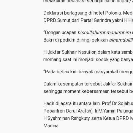
melakukan deklarasi sebagai calon bupati/w
Deklarasi berlagsung di hotel Polonia, Med
DPRD Sumut dari Partai Gerindra yakni H.
“Dengan ucapan
bismillahirrohmanirrohim
s
Bakri di podium diiringi pekikan
alhamdulill
H.Jakfar Sukhair Nasution dalam kata sam
memang saat ini menjadi sosok yang banyak
“Pada beliau kini banyak masyarakat mengg
Dalam kesempatan tersebut Jakfar Sukhair
sehingga moment kebersamaan tersebut be
Hadir di acara itu antara lain, Prof.Dr Sola
Pesantren Darul Arafah); Ir.M.Yamin Pulung
H.Syahminan Rangkuty serta Ketua DPRD Ma
Madina.