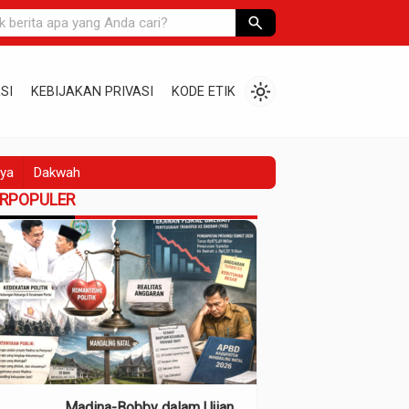
search
light_mode
SI
KEBIJAKAN PRIVASI
KODE ETIK
ya
Dakwah
ERPOPULER
Madina-Bobby dalam Ujian