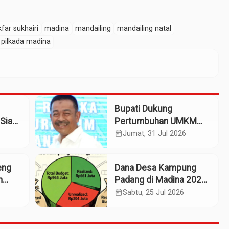
kfar sukhairi
madina
mandailing
mandailing natal
pilkada madina
Bupati Dukung
Siap
Pertumbuhan UMKM
patan
Termasuk Kampoeng
calendar_month
Jumat, 31 Jul 2026
Kaos Madina
eng
Dana Desa Kampung
m
Padang di Madina 2025:
n
Pagu Rp965 Juta,
calendar_month
Sabtu, 25 Jul 2026
Realisasi Baru Rp661
Juta