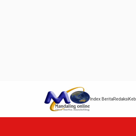
Index Berita
Redaksi
Keb