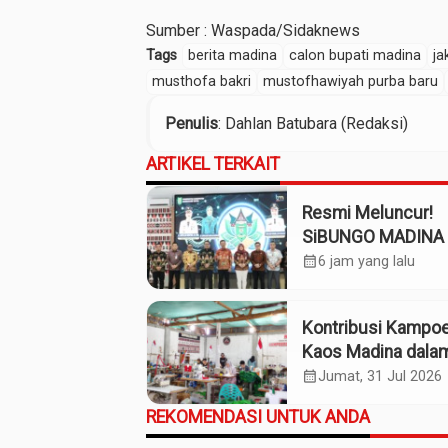
Sumber : Waspada/Sidaknews
Tags
berita madina
calon bupati madina
ja
musthofa bakri
mustofhawiyah purba baru
Penulis
: Dahlan Batubara (Redaksi)
ARTIKEL TERKAIT
Resmi Meluncur!
SiBUNGO MADINA 
Optimalkan Penda
calendar_month
6 jam yang lalu
Daerah Madina
Kontribusi Kampo
Kaos Madina dala
Industri Budaya da
calendar_month
Jumat, 31 Jul 2026
Ekonomi Daerah
REKOMENDASI UNTUK ANDA