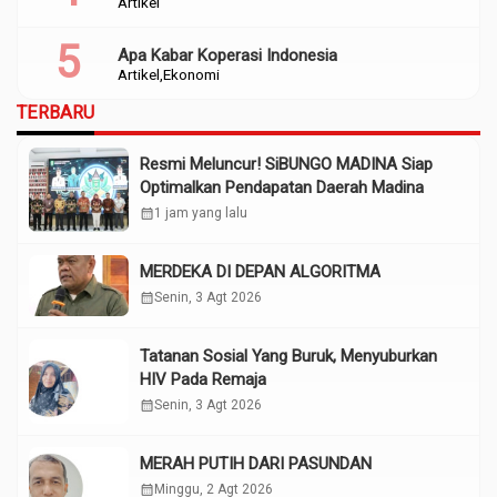
Artikel
Apa Kabar Koperasi Indonesia
Artikel
Ekonomi
TERBARU
Resmi Meluncur! SiBUNGO MADINA Siap
Optimalkan Pendapatan Daerah Madina
calendar_month
1 jam yang lalu
MERDEKA DI DEPAN ALGORITMA
calendar_month
Senin, 3 Agt 2026
Tatanan Sosial Yang Buruk, Menyuburkan
HIV Pada Remaja
calendar_month
Senin, 3 Agt 2026
MERAH PUTIH DARI PASUNDAN
calendar_month
Minggu, 2 Agt 2026