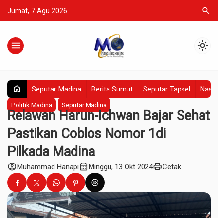
search
Jumat, 7 Agu 2026
menu
light_mode
home
Seputar Madina
Berita Sumut
Seputar Tapsel
Nasio
Politik Madina
Seputar Madina
Relawan Harun-Ichwan Bajar Sehat
Pastikan Coblos Nomor 1di
Pilkada Madina
account_circle
calendar_month
print
Muhammad Hanapi
Minggu, 13 Okt 2024
Cetak