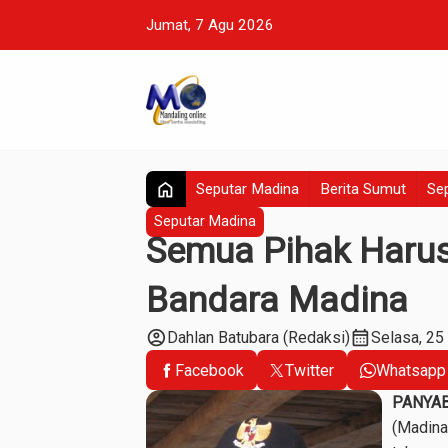
Jumat, 7 Agu 2026
home
Seputar Madina
Berita Sumut
Sep
Seputar Madina
Semua Pihak Harus
Bandara Madina
account_circle
calendar_month
Dahlan Batubara (Redaksi)
Selasa, 25
Facebook
Twitter
Whatsapp
PANYAB
(Madina