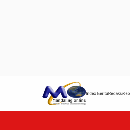
Index Berita
Redaksi
Keb