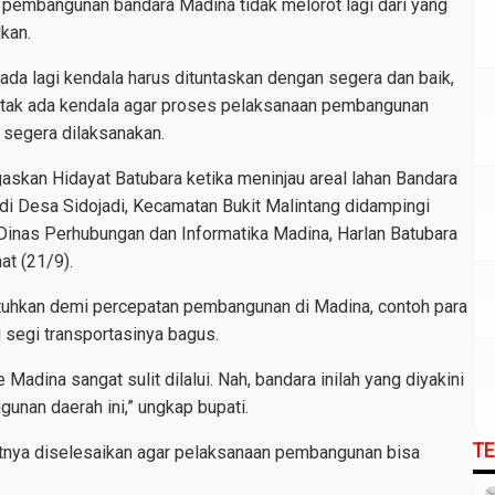
 pembangunan bandara Madina tidak melorot lagi dari yang
kan.
 ada lagi kendala harus dituntaskan dengan segera dan baik,
a tak ada kendala agar proses pelaksanaan pembangunan
 segera dilaksanakan.
egaskan Hidayat Batubara ketika meninjau areal lahan Bandara
di Desa Sidojadi, Kecamatan Bukit Malintang didampingi
Dinas Perhubungan dan Informatika Madina, Harlan Batubara
at (21/9).
utuhkan demi percepatan pembangunan di Madina, contoh para
i segi transportasinya bagus.
Madina sangat sulit dilalui. Nah, bandara inilah yang diyakini
nan daerah ini,” ungkap bupati.
T
tnya diselesaikan agar pelaksanaan pembangunan bisa