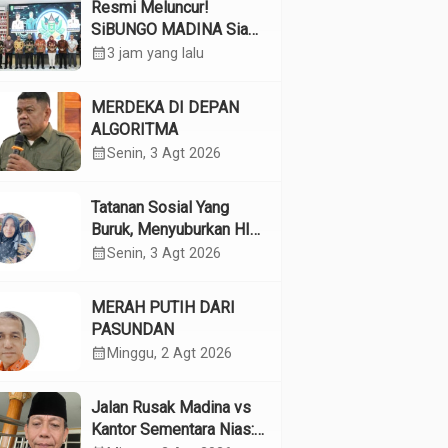
Resmi Meluncur!
SiBUNGO MADINA Siap
Optimalkan Pendapatan
calendar_month
3 jam yang lalu
Daerah Madina
MERDEKA DI DEPAN
ALGORITMA
calendar_month
Senin, 3 Agt 2026
Tatanan Sosial Yang
Buruk, Menyuburkan HIV
Pada Remaja
calendar_month
Senin, 3 Agt 2026
MERAH PUTIH DARI
PASUNDAN
calendar_month
Minggu, 2 Agt 2026
Jalan Rusak Madina vs
Kantor Sementara Nias: