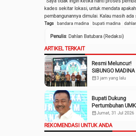
”Saya tidak ingin ketika nanti proses pem
kades sekitar lokasi, untuk mendata apaka
pembangunannya dimulai. Kalau masih ada s
Tags
bandara madina
bupati madina
dahla
Penulis
: Dahlan Batubara (Redaksi)
ARTIKEL TERKAIT
Resmi Meluncur!
SiBUNGO MADINA 
Optimalkan Penda
calendar_month
3 jam yang lalu
Daerah Madina
Bupati Dukung
Pertumbuhan UM
Termasuk Kampo
calendar_month
Jumat, 31 Jul 2026
Kaos Madina
REKOMENDASI UNTUK ANDA