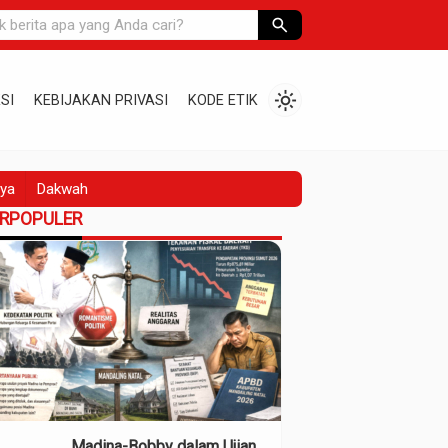
search
light_mode
SI
KEBIJAKAN PRIVASI
KODE ETIK
ya
Dakwah
ERPOPULER
Madina-Bobby dalam Ujian