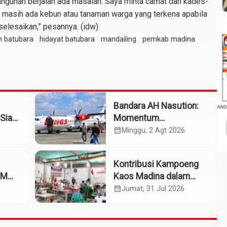
bangunan berjalan ada masalah. Saya minta camat dan kades-
h masih ada kebun atau tanaman warga yang terkena apabila
elesaikan,” pesannya. (idw)
n batubara
hidayat batubara
mandailing
pemkab madina
Bandara AH Nasution:
Siap
Momentum
patan
Kebangkitan Tabagsel
calendar_month
Minggu, 2 Agt 2026
Menuju Daerah Maju
Kontribusi Kampoeng
KM
Kaos Madina dalam
eng
Industri Budaya dan
calendar_month
Jumat, 31 Jul 2026
Ekonomi Daerah