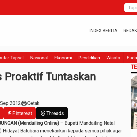
INDEX BERITA
REDAK
utar Tapsel
Nasional
Ekonomi
Pendidikan
Wisata
Buda
T
 Proaktif Tuntaskan
print
 Sep 2012
Cetak
Pinterest
Threads
UNGAN (Mandailing Online)
– Bupati Mandailing Natal
) Hidayat Batubara menekankan kepada semua pihak agar