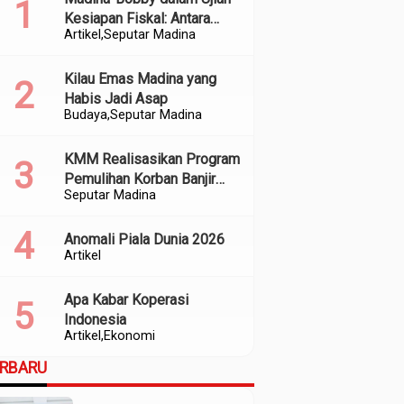
Kesiapan Fiskal: Antara
Artikel
Seputar Madina
Kedekatan Politik dan
Kualitas Perencanaan
Kilau Emas Madina yang
Habis Jadi Asap
Budaya
Seputar Madina
KMM Realisasikan Program
Pemulihan Korban Banjir
Seputar Madina
dan Longsor di Kabupaten
Madina
Anomali Piala Dunia 2026
Artikel
Apa Kabar Koperasi
Indonesia
Artikel
Ekonomi
ERBARU