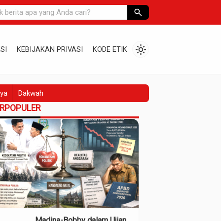
search
light_mode
SI
KEBIJAKAN PRIVASI
KODE ETIK
ya
Dakwah
ERPOPULER
Madina-Bobby dalam Ujian