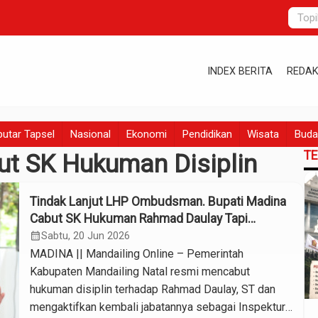
INDEX BERITA
REDAK
utar Tapsel
Nasional
Ekonomi
Pendidikan
Wisata
Buda
T
ut SK Hukuman Disiplin
Tindak Lanjut LHP Ombudsman. Bupati Madina
Cabut SK Hukuman Rahmad Daulay Tapi
Langsung Nonaktifkan Lagi
calendar_month
Sabtu, 20 Jun 2026
MADINA || Mandailing Online – Pemerintah
Kabupaten Mandailing Natal resmi mencabut
hukuman disiplin terhadap Rahmad Daulay, ST dan
mengaktifkan kembali jabatannya sebagai Inspektur