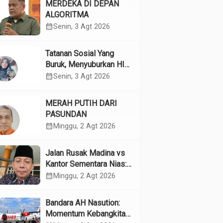
MERDEKA DI DEPAN
ALGORITMA
calendar_month
Senin, 3 Agt 2026
Tatanan Sosial Yang
Buruk, Menyuburkan HIV
Pada Remaja
calendar_month
Senin, 3 Agt 2026
MERAH PUTIH DARI
PASUNDAN
calendar_month
Minggu, 2 Agt 2026
Jalan Rusak Madina vs
Kantor Sementara Nias:
Kebijakan Pilih Kasih
calendar_month
Minggu, 2 Agt 2026
Gubsu
Bandara AH Nasution:
Momentum Kebangkitan