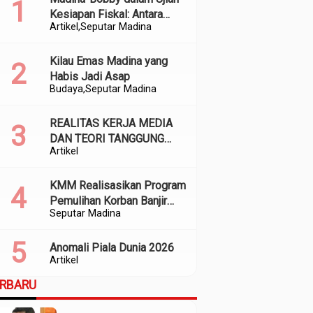
Kesiapan Fiskal: Antara
Artikel
Seputar Madina
Kedekatan Politik dan
Kualitas Perencanaan
Kilau Emas Madina yang
Habis Jadi Asap
Budaya
Seputar Madina
REALITAS KERJA MEDIA
DAN TEORI TANGGUNG
Artikel
JAWAB SOSIAL
KMM Realisasikan Program
Pemulihan Korban Banjir
Seputar Madina
dan Longsor di Kabupaten
Madina
Anomali Piala Dunia 2026
Artikel
ERBARU