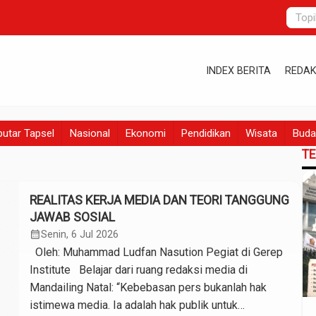
INDEX BERITA
REDAK
utar Tapsel
Nasional
Ekonomi
Pendidikan
Wisata
Buda
T
REALITAS KERJA MEDIA DAN TEORI TANGGUNG
JAWAB SOSIAL
calendar_month
Senin, 6 Jul 2026
Oleh: Muhammad Ludfan Nasution Pegiat di Gerep
Institute Belajar dari ruang redaksi media di
Mandailing Natal: “Kebebasan pers bukanlah hak
istimewa media. Ia adalah hak publik untuk