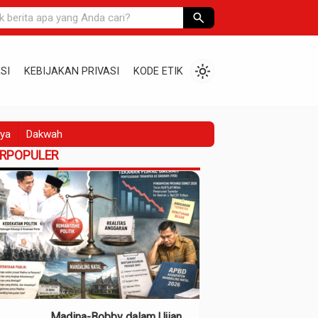
search
light_mode
SI
KEBIJAKAN PRIVASI
KODE ETIK
ya
Dakwah
ERPOPULER
Madina-Bobby dalam Ujian