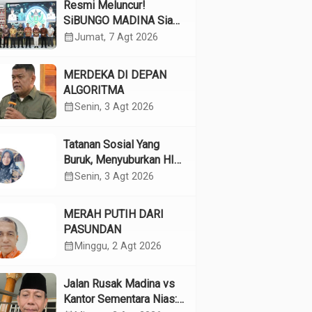
Resmi Meluncur!
SiBUNGO MADINA Siap
Optimalkan Pendapatan
calendar_month
Jumat, 7 Agt 2026
Daerah Madina
MERDEKA DI DEPAN
ALGORITMA
calendar_month
Senin, 3 Agt 2026
Tatanan Sosial Yang
Buruk, Menyuburkan HIV
Pada Remaja
calendar_month
Senin, 3 Agt 2026
MERAH PUTIH DARI
PASUNDAN
calendar_month
Minggu, 2 Agt 2026
Jalan Rusak Madina vs
Kantor Sementara Nias: