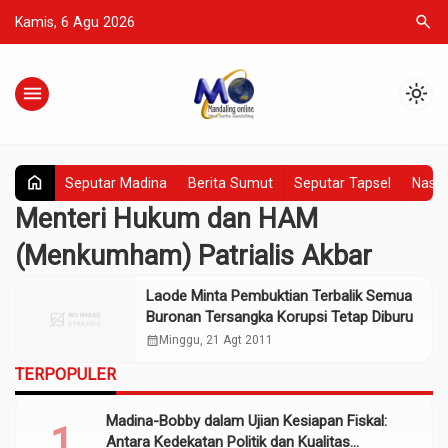
search
Kamis, 6 Agu 2026
menu
light_mode
home
Seputar Madina
Berita Sumut
Seputar Tapsel
Nasio
Menteri Hukum dan HAM
(Menkumham) Patrialis Akbar
Laode Minta Pembuktian Terbalik Semua
Buronan Tersangka Korupsi Tetap Diburu
calendar_month
Minggu, 21 Agt 2011
TERPOPULER
Madina-Bobby dalam Ujian Kesiapan Fiskal:
Antara Kedekatan Politik dan Kualitas