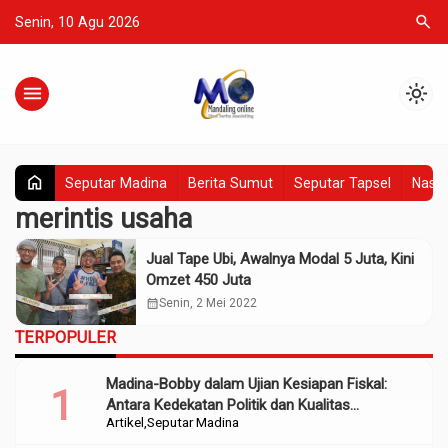
search
Senin, 10 Agu 2026
menu
light_mode
home
Seputar Madina
Berita Sumut
Seputar Tapsel
Nasio
merintis usaha
Jual Tape Ubi, Awalnya Modal 5 Juta, Kini
Omzet 450 Juta
calendar_month
Senin, 2 Mei 2022
TERPOPULER
Madina-Bobby dalam Ujian Kesiapan Fiskal:
Antara Kedekatan Politik dan Kualitas
Artikel
Seputar Madina
Perencanaan