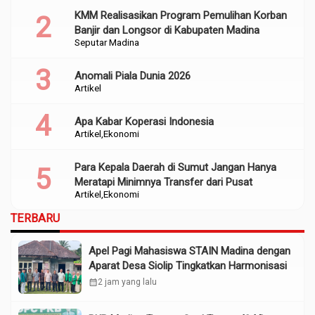
KMM Realisasikan Program Pemulihan Korban
Banjir dan Longsor di Kabupaten Madina
Seputar Madina
Anomali Piala Dunia 2026
Artikel
Apa Kabar Koperasi Indonesia
Artikel
Ekonomi
Para Kepala Daerah di Sumut Jangan Hanya
Meratapi Minimnya Transfer dari Pusat
Artikel
Ekonomi
TERBARU
Apel Pagi Mahasiswa STAIN Madina dengan
Aparat Desa Siolip Tingkatkan Harmonisasi
calendar_month
2 jam yang lalu