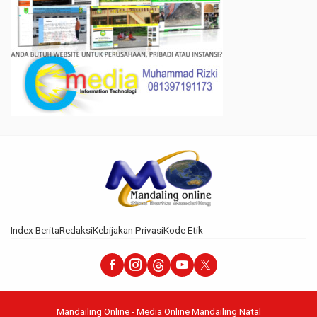
Index Berita
Redaksi
Kebijakan Privasi
Kode Etik
Mandailing Online - Media Online Mandailing Natal