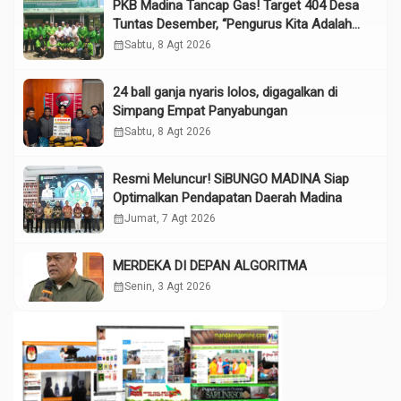
PKB Madina Tancap Gas! Target 404 Desa
Tuntas Desember, “Pengurus Kita Adalah
Tokoh”
calendar_month
Sabtu, 8 Agt 2026
24 ball ganja nyaris lolos, digagalkan di
Simpang Empat Panyabungan
calendar_month
Sabtu, 8 Agt 2026
Resmi Meluncur! SiBUNGO MADINA Siap
Optimalkan Pendapatan Daerah Madina
calendar_month
Jumat, 7 Agt 2026
MERDEKA DI DEPAN ALGORITMA
calendar_month
Senin, 3 Agt 2026