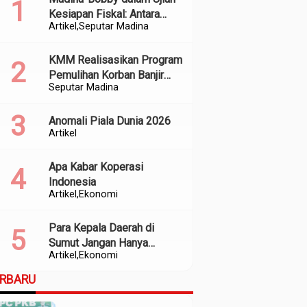
Kesiapan Fiskal: Antara
Artikel
Seputar Madina
Kedekatan Politik dan
Kualitas Perencanaan
KMM Realisasikan Program
Pemulihan Korban Banjir
Seputar Madina
dan Longsor di Kabupaten
Madina
Anomali Piala Dunia 2026
Artikel
Apa Kabar Koperasi
Indonesia
Artikel
Ekonomi
Para Kepala Daerah di
Sumut Jangan Hanya
Artikel
Ekonomi
Meratapi Minimnya Transfer
dari Pusat
ERBARU