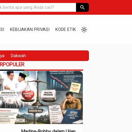
search
light_mode
SI
KEBIJAKAN PRIVASI
KODE ETIK
ya
Dakwah
ERPOPULER
Madina-Bobby dalam Ujian