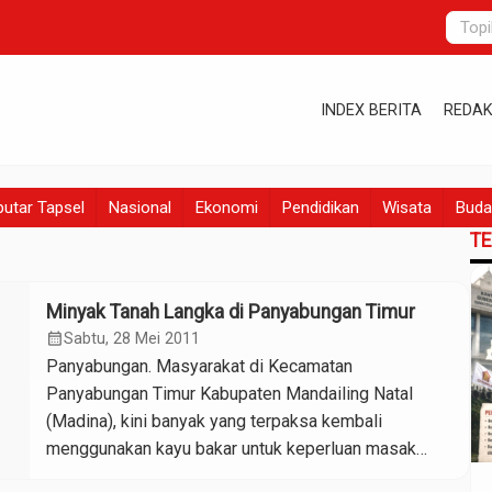
INDEX BERITA
REDAK
utar Tapsel
Nasional
Ekonomi
Pendidikan
Wisata
Buda
T
Minyak Tanah Langka di Panyabungan Timur
calendar_month
Sabtu, 28 Mei 2011
Panyabungan. Masyarakat di Kecamatan
Panyabungan Timur Kabupaten Mandailing Natal
(Madina), kini banyak yang terpaksa kembali
menggunakan kayu bakar untuk keperluan masak
memasak akibat minyak tanah yang masih langka.