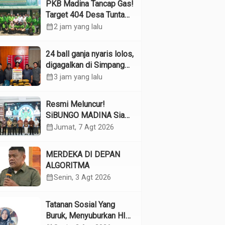
PKB Madina Tancap Gas!
Target 404 Desa Tuntas
Desember, “Pengurus
calendar_month
2 jam yang lalu
Kita Adalah Tokoh”
24 ball ganja nyaris lolos,
digagalkan di Simpang
Empat Panyabungan
calendar_month
3 jam yang lalu
Resmi Meluncur!
SiBUNGO MADINA Siap
Optimalkan Pendapatan
calendar_month
Jumat, 7 Agt 2026
Daerah Madina
MERDEKA DI DEPAN
ALGORITMA
calendar_month
Senin, 3 Agt 2026
Tatanan Sosial Yang
Buruk, Menyuburkan HIV