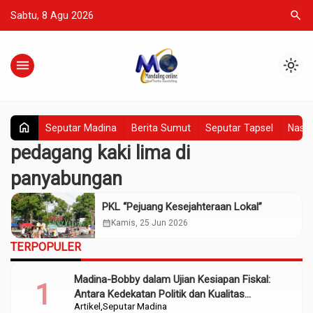
search
Sabtu, 8 Agu 2026
menu
light_mode
home
Seputar Madina
Berita Sumut
Seputar Tapsel
Nasio
pedagang kaki lima di
panyabungan
PKL “Pejuang Kesejahteraan Lokal”
calendar_month
Kamis, 25 Jun 2026
TERPOPULER
Madina-Bobby dalam Ujian Kesiapan Fiskal:
Antara Kedekatan Politik dan Kualitas
Artikel
Seputar Madina
Perencanaan