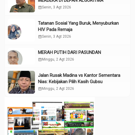
MERDEKA DI DEPAN ALGORITMA
calendar_month
Senin, 3 Agt 2026
Tatanan Sosial Yang Buruk, Menyuburkan
HIV Pada Remaja
calendar_month
Senin, 3 Agt 2026
MERAH PUTIH DARI PASUNDAN
calendar_month
Minggu, 2 Agt 2026
Jalan Rusak Madina vs Kantor Sementara
Nias: Kebijakan Pilih Kasih Gubsu
calendar_month
Minggu, 2 Agt 2026