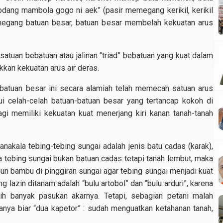
ang mambola gogo ni aek” (pasir memegang kerikil, kerikil
megang batuan besar, batuan besar membelah kekuatan arus
satuan bebatuan atau jalinan “triad” bebatuan yang kuat dalam
kkan kekuatan arus air deras.
an batuan besar ini secara alamiah telah memecah satuan arus
ui celah-celah batuan-batuan besar yang tertancap kokoh di
agi memiliki kekuatan kuat menerjang kiri kanan tanah-tanah
nakala tebing-tebing sungai adalah jenis batu cadas (karak),
na tebing sungai bukan batuan cadas tetapi tanah lembut, maka
un bambu di pinggiran sungai agar tebing sungai menjadi kuat
g lazin ditanam adalah “bulu artobol” dan “bulu arduri”, karena
bih banyak pasukan akarnya. Tetapi, sebagian petani malah
ya biar “dua kapetor” : sudah menguatkan ketahanan tanah,