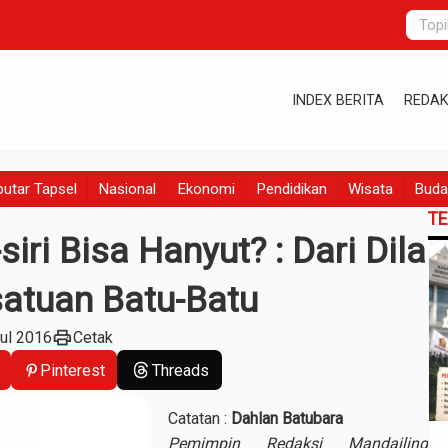
INDEX BERITA
REDAK
utar Tapsel
Nasional
Ekonomi
Pendidikan
Wisata
Buda
T
siri Bisa Hanyut? : Dari Dila
satuan Batu-Batu
print
Jul 2016
Cetak
Pinterest
Threads
Catatan :
Dahlan Batubara
Pemimpin Redaksi Mandailing