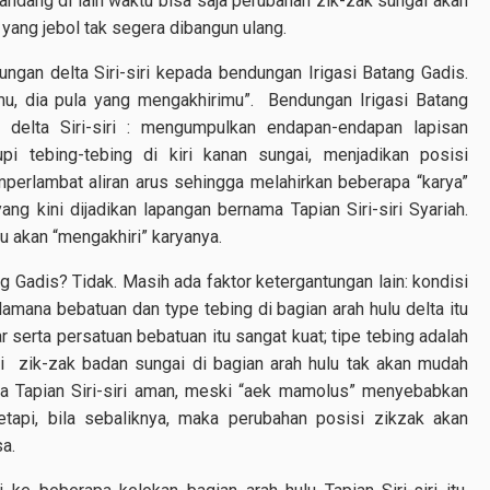
bandang di lain waktu bisa saja perubahan zik-zak sungai akan
 yang jebol tak segera dibangun ulang.
ngan delta Siri-siri kepada bendungan Irigasi Batang Gadis.
u, dia pula yang mengakhirimu”. Bendungan Irigasi Batang
 delta Siri-siri : mengumpulkan endapan-endapan lapisan
i tebing-tebing di kiri kanan sungai, menjadikan posisi
mperlambat aliran arus sehingga melahirkan beberapa “karya”
ang kini dijadikan lapangan bernama Tapian Siri-siri Syariah.
u akan “mengakhiri” karyanya.
g Gadis? Tidak. Masih ada faktor ketergantungan lain: kondisi
lamana bebatuan dan type tebing di bagian arah hulu delta itu
 serta persatuan bebatuan itu sangat kuat; tipe tebing adalah
isi zik-zak badan sungai di bagian arah hulu tak akan mudah
lta Tapian Siri-siri aman, meski “aek mamolus” menyebabkan
etapi, bila sebaliknya, maka perubahan posisi zikzak akan
a.