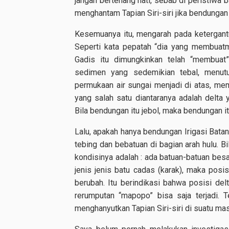
jangan bertenang hati, sebab di peristiwa 
menghantam Tapian Siri-siri jika bendungan
Kesemuanya itu, mengarah pada ketergantu
Seperti kata pepatah “dia yang membuatm
Gadis itu dimungkinkan telah “membuat”
sedimen yang sedemikian tebal, menutup
permukaan air sungai menjadi di atas, me
yang salah satu diantaranya adalah delta y
Bila bendungan itu jebol, maka bendungan it
Lalu, apakah hanya bendungan Irigasi Batan
tebing dan bebatuan di bagian arah hulu. Bi
kondisinya adalah : ada batuan-batuan besar
jenis jenis batu cadas (karak), maka pos
berubah. Itu berindikasi bahwa posisi de
rerumputan “mapopo” bisa saja terjadi. T
menghanyutkan Tapian Siri-siri di suatu mas