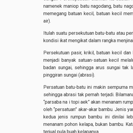
namenek maniop batu nagodang, batu nagod
memegang batuan kecil, batuan kecil me
air).
Itulah suatu persekutuan batu-batu atau per
kondisi ikat mengikat dalam rangka menjina
Persekutuan pasir, krikil, batuan kecil d
menjadi banyak satuan-satuan kecil melal
badan sungai, sehingga arus sungai tak l
pinggiran sungai (abrasi).
Persatuan batu-batu ini makin sempurna ma
sehingga abrasi tak pernah terjadi. Bilama
“parsaba na i topi aek” akan menanam rump
oleh “persatuan” akar-akar bambu. Jenis yan
kedua jenis rumpun bambu ini dinilai le
menanam pohon kelapa, bukan bambu. Katan
terjual pula buah kelapanya.