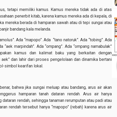
mus, tetapi memiliki kamus. Kamus mereka tidak ada di atas
usahaan penerbit kitab, karena kamus mereka ada di kepala, di
ika mereka berada di hamparan sawah atau di tepi sungai atau
banjir bandang kala melanda.
amolus”. Ada “mapopo”. Ada “tano natoruk”. Ada “tobing”. Ada
 Ada “aek marpindah”. Ada “ompang”. Ada “ompang namabulak”
upakan kamus dan kalimat baku yang berkaitan dengan
ek” dan lahir dari proses pengelolaan dan dinamika bertani
ol-simbol kearifan lokal.
enar, bahwa jika sungai meluap atau bandang, arus air akan
enggerus hamparan tanah dataran rendah. Arus air hanya
g dataran rendah, sehingga tanaman rerumputan atau padi atau
taran rendah tersebut hanya “mapopo” (rebah) karena arus air