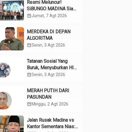
Resmi Meluncur!
SiBUNGO MADINA Siap
Optimalkan Pendapatan
calendar_month
Jumat, 7 Agt 2026
Daerah Madina
MERDEKA DI DEPAN
ALGORITMA
calendar_month
Senin, 3 Agt 2026
Tatanan Sosial Yang
Buruk, Menyuburkan HIV
Pada Remaja
calendar_month
Senin, 3 Agt 2026
MERAH PUTIH DARI
PASUNDAN
calendar_month
Minggu, 2 Agt 2026
Jalan Rusak Madina vs
Kantor Sementara Nias: