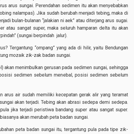
rus arus sungai. Perendahan sedimen itu akan menyebabkan
 (tobing nalampas). Jika sudah berubah menjadi tebing, maka di
jadi bulan-bulanan “jalakian ni aek” atau diterjang arus sugai.
per atau sangat super, maka seluruh hamparan delta itu akan
pindah” (sungai berpindah jalur).
erus? Tergantung “ompang” yang ada di hilir, yaitu Bendungan
tung mozaik zik-zak badan sungai.
l) akan menimbulkan gerusan pada sedimen sungai, sehingga
 posisi sedimen sebelum menebal, posisi sedimen sebelum
 arus air sudah memiliki kecepatan gerak alir yang teramat
sungai akan terjadi. Tebing akan abrasi sedepa demi sedepa.
ula jika terjadi peristiwa bandang super atau sangat super.
 biasanya akan merubah peta badan sungai.
bahan peta badan sungai itu, tergantung pula pada tipe zik-