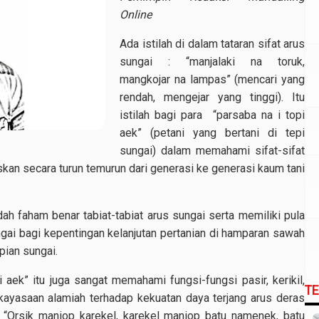
Online
Ada istilah di dalam tataran sifat arus
sungai : “manjalaki na toruk,
mangkojar na lampas” (mencari yang
rendah, mengejar yang tinggi). Itu
istilah bagi para “parsaba na i topi
aek” (petani yang bertani di tepi
sungai) dalam memahami sifat-sifat
kan secara turun temurun dari generasi ke generasi kaum tani
ah faham benar tabiat-tabiat arus sungai serta memiliki pula
i bagi kepentingan kelanjutan pertanian di hamparan sawah
pian sungai.
i aek” itu juga sangat memahami fungsi-fungsi pasir, kerikil,
T
kayasaan alamiah terhadap kekuatan daya terjang arus deras
: “Orsik maniop karekel, karekel maniop batu namenek, batu