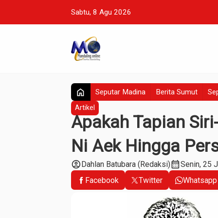
Sabtu, 8 Agu 2026
home
Seputar Madina
Berita Sumut
Sep
Artikel
Apakah Tapian Siri-
Ni Aek Hingga Per
account_circle
calendar_month
Dahlan Batubara (Redaksi)
Senin, 25 
Facebook
Twitter
Whatsapp