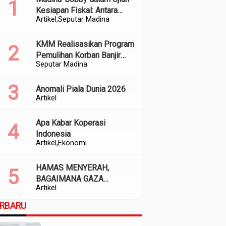
Kesiapan Fiskal: Antara
Artikel
Seputar Madina
Kedekatan Politik dan
Kualitas Perencanaan
KMM Realisasikan Program
Pemulihan Korban Banjir
Seputar Madina
dan Longsor di Kabupaten
Madina
Anomali Piala Dunia 2026
Artikel
Apa Kabar Koperasi
Indonesia
Artikel
Ekonomi
HAMAS MENYERAH,
BAGAIMANA GAZA
Artikel
SELANJUTNYA?
ERBARU