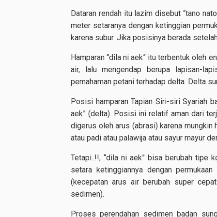
Dataran rendah itu lazim disebut “tano nat
meter setaranya dengan ketinggian permuk
karena subur. Jika posisinya berada setelah
Hamparan “dila ni aek” itu terbentuk oleh 
air, lalu mengendap berupa lapisan-lap
pemahaman petani terhadap delta. Delta su
Posisi hamparan Tapian Siri-siri Syariah ba
aek” (delta). Posisi ini relatif aman dari te
digerus oleh arus (abrasi) karena mungkin 
atau padi atau palawija atau sayur mayur d
Tetapi..!!, “dila ni aek” bisa berubah tipe
setara ketinggiannya dengan permukaan 
(kecepatan arus air berubah super cepat
sedimen).
Proses perendahan sedimen badan sungai