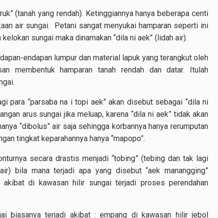
oruk” (tanah yang rendah). Ketinggiannya hanya beberapa centi
aan air sungai. Petani sangat menyukai hamparan seperti ini
 kelokan sungai maka dinamakan “dila ni aek” (lidah air).
endapan-endapan lumpur dan material lapuk yang terangkut oleh
isan membentuk hamparan tanah rendah dan datar. Itulah
ngai.
gi para “parsaba na i topi aek” akan disebut sebagai “dila ni
rjangan arus sungai jika meluap, karena “dila ni aek” tidak akan
hanya “dibolus” air saja sehingga korbannya hanya rerumputan
engan tingkat keparahannya hanya “mapopo”.
 konturnya secara drastis menjadi “tobing” (tebing dan tak lagi
air) bila mana terjadi apa yang disebut “aek manangging”
 akibat di kawasan hilir sungai terjadi proses perendahan
 biasanya terjadi akibat : empang di kawasan hilir jebol