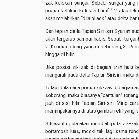
zak kelokan sungai. Sebab, sungai yang m
posisi kelokan-kelokan huruf “Z” atau leku
akan melahirkan “dila ni aek” atau delta baru l
Dan tepian delta Tapian Siri-siri Syariah su
akan tergerus sampai habis. Sebab, tergantu
2. Kondisi tebing yang di seberang, 3. Per
hingga di hilir.
Jika posisi zik-zak di bagian arah hulu 
mengarah pada delta Tapian Sirisiri, maka del
Tetapi, bilamana posisi zik-zak di bagian ar
seberang, maka biasanya “pantulan” terjang
jauh di sisi hilir Tapian Siri-siri. Mirip 
menimpakannya di atas gambar relif yang s
Situasi itu pula akan merubah peta zik-zak d
bertambah luas, meski tak lagi sama renda