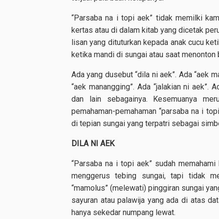
“Parsaba na i topi aek” tidak memilki ka
kertas atau di dalam kitab yang dicetak per
lisan yang dituturkan kepada anak cucu ket
ketika mandi di sungai atau saat menonton 
Ada yang dusebut “dila ni aek”. Ada “aek m
“aek manangging”. Ada “jalakian ni aek”.
dan lain sebagainya. Kesemuanya mer
pemahaman-pemahaman “parsaba na i topi a
di tepian sungai yang terpatri sebagai simb
DILA NI AEK
“Parsaba na i topi aek” sudah memahami b
menggerus tebing sungai, tapi tidak m
“mamolus” (melewati) pinggiran sungai yan
sayuran atau palawija yang ada di atas da
hanya sekedar numpang lewat.