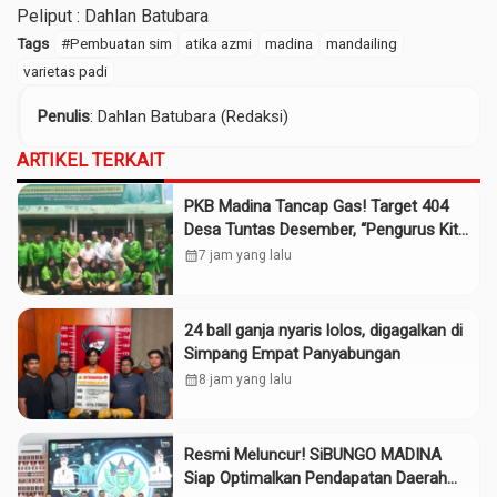
Peliput : Dahlan Batubara
Tags
#Pembuatan sim
atika azmi
madina
mandailing
varietas padi
Penulis
: Dahlan Batubara (Redaksi)
ARTIKEL TERKAIT
PKB Madina Tancap Gas! Target 404
Desa Tuntas Desember, “Pengurus Kita
Adalah Tokoh”
calendar_month
7 jam yang lalu
24 ball ganja nyaris lolos, digagalkan di
Simpang Empat Panyabungan
calendar_month
8 jam yang lalu
Resmi Meluncur! SiBUNGO MADINA
Siap Optimalkan Pendapatan Daerah