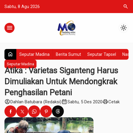
search
Sabtu, 8 Agu 2026
menu
light_mode
home
Seputar Madina
Berita Sumut
Seputar Tapsel
Nasio
Seputar Madina
Atika : Varietas Siganteng Harus
Dimuliakan Untuk Mendongkrak
Penghasilan Petani
account_circle
calendar_month
print
Dahlan Batubara (Redaksi)
Sabtu, 5 Des 2020
Cetak