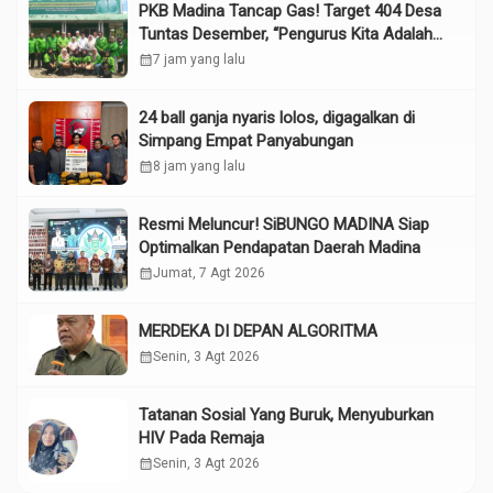
PKB Madina Tancap Gas! Target 404 Desa
Tuntas Desember, “Pengurus Kita Adalah
Tokoh”
calendar_month
7 jam yang lalu
24 ball ganja nyaris lolos, digagalkan di
Simpang Empat Panyabungan
calendar_month
8 jam yang lalu
Resmi Meluncur! SiBUNGO MADINA Siap
Optimalkan Pendapatan Daerah Madina
calendar_month
Jumat, 7 Agt 2026
MERDEKA DI DEPAN ALGORITMA
calendar_month
Senin, 3 Agt 2026
Tatanan Sosial Yang Buruk, Menyuburkan
HIV Pada Remaja
calendar_month
Senin, 3 Agt 2026