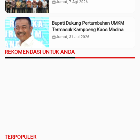
Madina
calendar_month
Jumat, 7 Agt 2026
Bupati Dukung Pertumbuhan UMKM
Termasuk Kampoeng Kaos Madina
calendar_month
Jumat, 31 Jul 2026
REKOMENDASI UNTUK ANDA
TERPOPULER