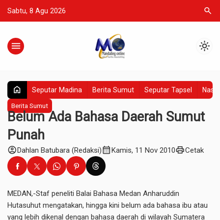
search
Sabtu, 8 Agu 2026
menu
light_mode
home
Seputar Madina
Berita Sumut
Seputar Tapsel
Nasio
Berita Sumut
Belum Ada Bahasa Daerah Sumut
Punah
account_circle
calendar_month
print
Dahlan Batubara (Redaksi)
Kamis, 11 Nov 2010
Cetak
MEDAN,-Staf peneliti Balai Bahasa Medan Anharuddin
Hutasuhut mengatakan, hingga kini belum ada bahasa ibu atau
yang lebih dikenal dengan bahasa daerah di wilayah Sumatera