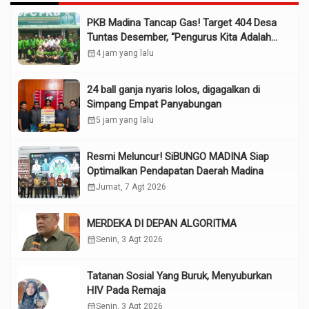
PKB Madina Tancap Gas! Target 404 Desa
Tuntas Desember, “Pengurus Kita Adalah
Tokoh”
calendar_month
4 jam yang lalu
24 ball ganja nyaris lolos, digagalkan di
Simpang Empat Panyabungan
calendar_month
5 jam yang lalu
Resmi Meluncur! SiBUNGO MADINA Siap
Optimalkan Pendapatan Daerah Madina
calendar_month
Jumat, 7 Agt 2026
MERDEKA DI DEPAN ALGORITMA
calendar_month
Senin, 3 Agt 2026
Tatanan Sosial Yang Buruk, Menyuburkan
HIV Pada Remaja
calendar_month
Senin, 3 Agt 2026