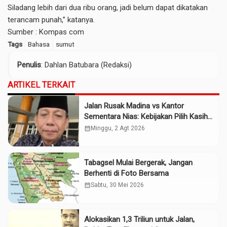
Siladang lebih dari dua ribu orang, jadi belum dapat dikatakan
terancam punah,” katanya.
Sumber :
Kompas com
Tags
Bahasa
sumut
Penulis
: Dahlan Batubara (Redaksi)
ARTIKEL TERKAIT
Jalan Rusak Madina vs Kantor
Sementara Nias: Kebijakan Pilih Kasih
Gubsu
calendar_month
Minggu, 2 Agt 2026
Tabagsel Mulai Bergerak, Jangan
Berhenti di Foto Bersama
calendar_month
Sabtu, 30 Mei 2026
Alokasikan 1,3 Triliun untuk Jalan,