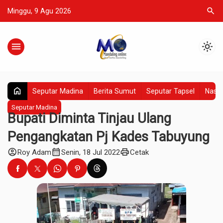
search
Minggu, 9 Agu 2026
menu
light_mode
home
Seputar Madina
Berita Sumut
Seputar Tapsel
Nasio
Seputar Madina
Bupati Diminta Tinjau Ulang
Pengangkatan Pj Kades Tabuyung
account_circle
calendar_month
print
Roy Adam
Senin, 18 Jul 2022
Cetak