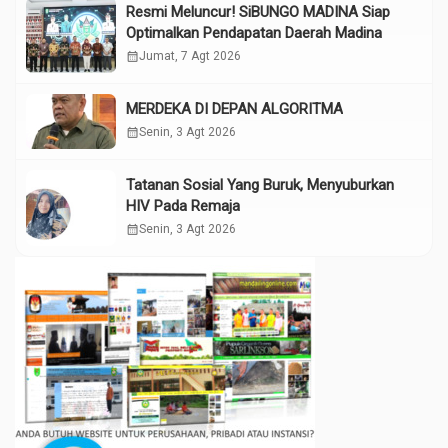
Resmi Meluncur! SiBUNGO MADINA Siap
Optimalkan Pendapatan Daerah Madina
calendar_month
Jumat, 7 Agt 2026
MERDEKA DI DEPAN ALGORITMA
calendar_month
Senin, 3 Agt 2026
Tatanan Sosial Yang Buruk, Menyuburkan
HIV Pada Remaja
calendar_month
Senin, 3 Agt 2026