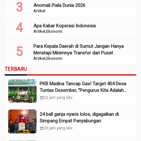
Anomali Piala Dunia 2026
Artikel
Apa Kabar Koperasi Indonesia
Artikel
Ekonomi
Para Kepala Daerah di Sumut Jangan Hanya
Meratapi Minimnya Transfer dari Pusat
Artikel
Ekonomi
TERBARU
PKB Madina Tancap Gas! Target 404 Desa
Tuntas Desember, “Pengurus Kita Adalah
Tokoh”
calendar_month
22 jam yang lalu
24 ball ganja nyaris lolos, digagalkan di
Simpang Empat Panyabungan
calendar_month
23 jam yang lalu