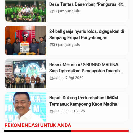
Desa Tuntas Desember, “Pengurus Kita
Adalah Tokoh”
calendar_month
22 jam yang lalu
24 ball ganja nyaris lolos, digagalkan di
Simpang Empat Panyabungan
calendar_month
23 jam yang lalu
Resmi Meluncur! SiBUNGO MADINA
Siap Optimalkan Pendapatan Daerah
Madina
calendar_month
Jumat, 7 Agt 2026
Bupati Dukung Pertumbuhan UMKM
Termasuk Kampoeng Kaos Madina
calendar_month
Jumat, 31 Jul 2026
REKOMENDASI UNTUK ANDA