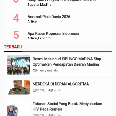
Banjir dan Longsor di Kabupaten Madina
Seputar Madina
Anomali Piala Dunia 2026
Artikel
Apa Kabar Koperasi Indonesia
Artikel
Ekonomi
TERBARU
Resmi Meluncur! SiBUNGO MADINA Siap
Optimalkan Pendapatan Daerah Madina
calendar_month
6 jam yang lalu
MERDEKA DI DEPAN ALGORITMA
calendar_month
Senin, 3 Agt 2026
Tatanan Sosial Yang Buruk, Menyuburkan
HIV Pada Remaja
calendar_month
Senin, 3 Agt 2026