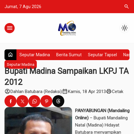
search
Jumat, 7 Agu 2026
menu
light_mode
home
Seputar Madina
Berita Sumut
Seputar Tapsel
Nasio
Seputar Madina
Bupati Madina Sampaikan LKPJ TA
2012
account_circle
calendar_month
print
Dahlan Batubara (Redaksi)
Kamis, 18 Apr 2013
Cetak
PANYABUNGAN (Mandailing
Online)
– Bupati Mandailing
Natal (Madina) Hidayat
Batubara menyampikan