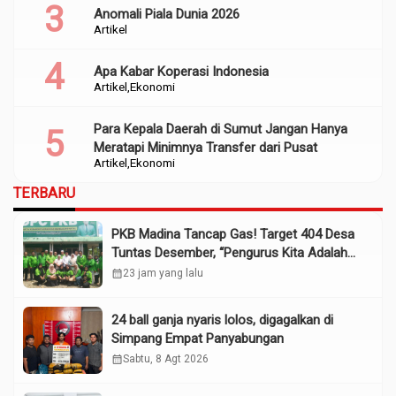
Anomali Piala Dunia 2026
Artikel
Apa Kabar Koperasi Indonesia
Artikel
Ekonomi
Para Kepala Daerah di Sumut Jangan Hanya
Meratapi Minimnya Transfer dari Pusat
Artikel
Ekonomi
TERBARU
PKB Madina Tancap Gas! Target 404 Desa
Tuntas Desember, “Pengurus Kita Adalah
Tokoh”
calendar_month
23 jam yang lalu
24 ball ganja nyaris lolos, digagalkan di
Simpang Empat Panyabungan
calendar_month
Sabtu, 8 Agt 2026