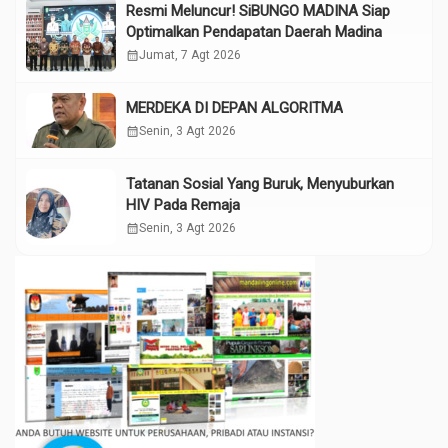
Resmi Meluncur! SiBUNGO MADINA Siap
Optimalkan Pendapatan Daerah Madina
calendar_month
Jumat, 7 Agt 2026
MERDEKA DI DEPAN ALGORITMA
calendar_month
Senin, 3 Agt 2026
Tatanan Sosial Yang Buruk, Menyuburkan
HIV Pada Remaja
calendar_month
Senin, 3 Agt 2026