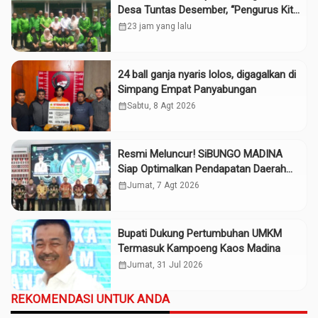
Desa Tuntas Desember, “Pengurus Kita
Adalah Tokoh”
calendar_month
23 jam yang lalu
24 ball ganja nyaris lolos, digagalkan di
Simpang Empat Panyabungan
calendar_month
Sabtu, 8 Agt 2026
Resmi Meluncur! SiBUNGO MADINA
Siap Optimalkan Pendapatan Daerah
Madina
calendar_month
Jumat, 7 Agt 2026
Bupati Dukung Pertumbuhan UMKM
Termasuk Kampoeng Kaos Madina
calendar_month
Jumat, 31 Jul 2026
REKOMENDASI UNTUK ANDA