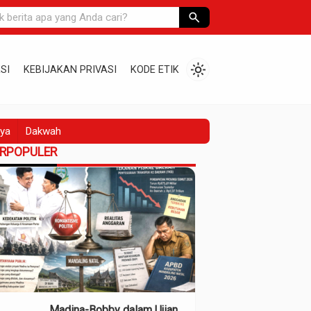
search
light_mode
SI
KEBIJAKAN PRIVASI
KODE ETIK
ya
Dakwah
ERPOPULER
Madina-Bobby dalam Ujian