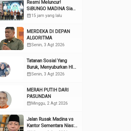
Resmi Meluncur!
SiBUNGO MADINA Siap
Optimalkan Pendapatan
calendar_month
15 jam yang lalu
Daerah Madina
MERDEKA DI DEPAN
ALGORITMA
calendar_month
Senin, 3 Agt 2026
Tatanan Sosial Yang
Buruk, Menyuburkan HIV
Pada Remaja
calendar_month
Senin, 3 Agt 2026
MERAH PUTIH DARI
PASUNDAN
calendar_month
Minggu, 2 Agt 2026
Jalan Rusak Madina vs
Kantor Sementara Nias: