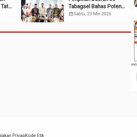
 Tata
Tabagsel Bahas Potensi
Penerbangan Dua
calendar_month
Sabtu, 23 Mei 2026
Bandara
ijakan Privasi
Kode Etik