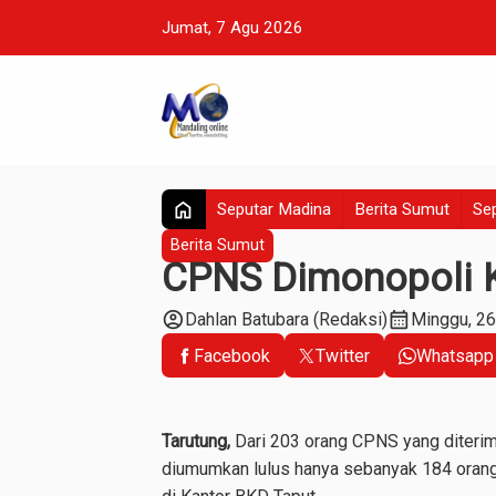
Jumat, 7 Agu 2026
home
Seputar Madina
Berita Sumut
Sep
Berita Sumut
CPNS Dimonopoli K
account_circle
calendar_month
Dahlan Batubara (Redaksi)
Minggu, 2
Facebook
Twitter
Whatsapp
Tarutung,
Dari 203 orang CPNS yang diterim
diumumkan lulus hanya sebanyak 184 orang