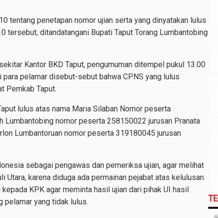
entang penetapan nomor ujian serta yang dinyatakan lulus
0 tersebut, ditandatangani Bupati Taput Torang Lumbantobing
 sekitar Kantor BKD Taput, pengumuman ditempel pukul 13.00
ri para pelamar disebut-sebut bahwa CPNS yang lulus
at Pemkab Taput.
 Taput lulus atas nama Maria Silaban Nomor peserta
uh Lumbantobing nomor peserta 258150022 jurusan Pranata
arlon Lumbantoruan nomor peserta 319180045 jurusan
donesia sebagai pengawas dan pemeriksa ujian, agar melihat
 Utara, karena diduga ada permainan pejabat atas kelulusan
epada KPK agar meminta hasil ujian dari pihak UI hasil
T
g pelamar yang tidak lulus.