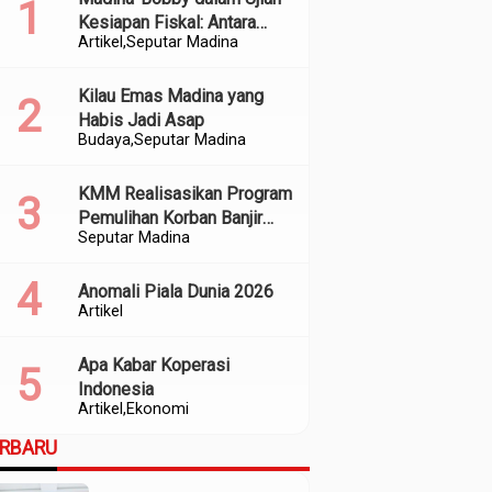
Kesiapan Fiskal: Antara
Artikel
Seputar Madina
Kedekatan Politik dan
Kualitas Perencanaan
Kilau Emas Madina yang
Habis Jadi Asap
Budaya
Seputar Madina
KMM Realisasikan Program
Pemulihan Korban Banjir
Seputar Madina
dan Longsor di Kabupaten
Madina
Anomali Piala Dunia 2026
Artikel
Apa Kabar Koperasi
Indonesia
Artikel
Ekonomi
ERBARU