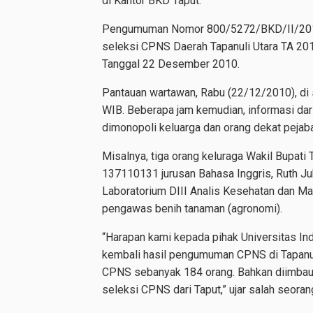
di Kantor BKD Taput.
Pengumuman Nomor 800/5272/BKD/II/2010 t
seleksi CPNS Daerah Tapanuli Utara TA 201
Tanggal 22 Desember 2010.
Pantauan wartawan, Rabu (22/12/2010), di
WIB. Beberapa jam kemudian, informasi da
dimonopoli keluarga dan orang dekat pejab
Misalnya, tiga orang keluraga Wakil Bupati
137110131 jurusan Bahasa Inggris, Ruth J
Laboratorium DIII Analis Kesehatan dan M
pengawas benih tanaman (agronomi).
“Harapan kami kepada pihak Universitas In
kembali hasil pengumuman CPNS di Tapanuli
CPNS sebanyak 184 orang. Bahkan diimbau k
seleksi CPNS dari Taput,” ujar salah seoran