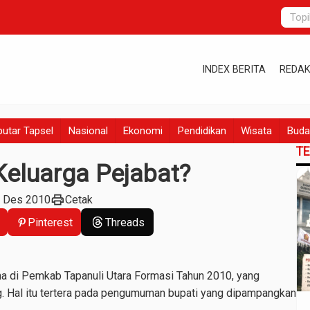
INDEX BERITA
REDAK
utar Tapsel
Nasional
Ekonomi
Pendidikan
Wisata
Buda
T
eluarga Pejabat?
print
6 Des 2010
Cetak
Pinterest
Threads
a di Pemkab Tapanuli Utara Formasi Tahun 2010, yang
. Hal itu tertera pada pengumuman bupati yang dipampangkan