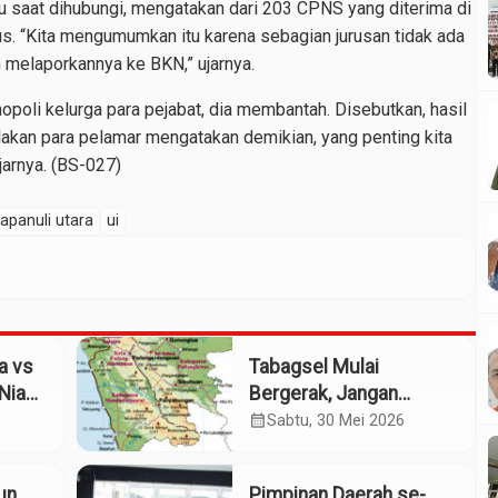
 saat dihubungi, mengatakan dari 203 CPNS yang diterima di
s. “Kita mengumumkan itu karena sebagian jurusan tidak ada
 melaporkannya ke BKN,” ujarnya.
poli kelurga para pejabat, dia membantah. Disebutkan, hasil
Silakan para pelamar mengatakan demikian, yang penting kita
jarnya. (BS-027)
tapanuli utara
ui
a vs
Tabagsel Mulai
Nias:
Bergerak, Jangan
ih
Berhenti di Foto
calendar_month
Sabtu, 30 Mei 2026
Bersama
iun
Pimpinan Daerah se-