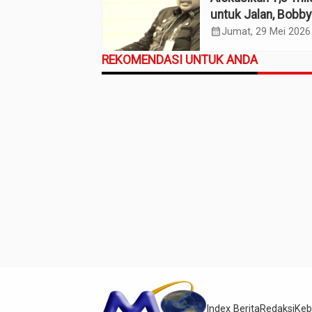
untuk Jalan, Bobby
Ekonomi Sumut
calendar_month
Jumat, 29 Mei 2026
REKOMENDASI UNTUK ANDA
Index Berita
Redaksi
Keb