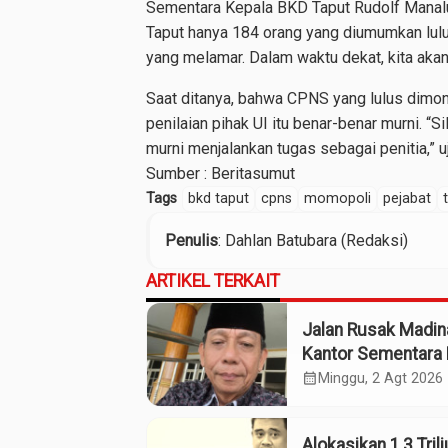
Sementara Kepala BKD Taput Rudolf Manalu
Taput hanya 184 orang yang diumumkan lulu
yang melamar. Dalam waktu dekat, kita akan
Saat ditanya, bahwa CPNS yang lulus dimono
penilaian pihak UI itu benar-benar murni. “
murni menjalankan tugas sebagai penitia,” u
Sumber :
Beritasumut
Tags
bkd taput
cpns
momopoli
pejabat
Penulis
: Dahlan Batubara (Redaksi)
ARTIKEL TERKAIT
Jalan Rusak Madin
Kantor Sementara 
Kebijakan Pilih Kas
calendar_month
Minggu, 2 Agt 2026
Gubsu
Alokasikan 1,3 Tril