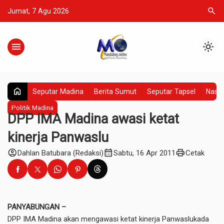
search
Jumat, 7 Agu 2026
menu
light_mode
home
Seputar Madina
Berita Sumut
Seputar Tapsel
Nasio
Politik Madina
DPP IMA Madina awasi ketat
kinerja Panwaslu
account_circle
calendar_month
print
Dahlan Batubara (Redaksi)
Sabtu, 16 Apr 2011
Cetak
PANYABUNGAN –
DPP IMA Madina akan mengawasi ketat kinerja Panwaslukada