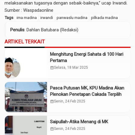
melaksanakan tugasnya dengan sebaik-baiknya,” ucap Irwandi.
Sumber :
Waspadaonline
Tags
ima madina
irwandi
panwaslu madina
pilkada madina
Penulis
: Dahlan Batubara (Redaksi)
ARTIKEL TERKAIT
Menghitung Energi Sahata di 100 Hari
Pertama
calendar_month
Selasa, 18 Mar 2025
Pasca Putusan MK, KPU Madina Akan
Plenokan Penetapan Cakada Terpilih
calendar_month
Senin, 24 Feb 2025
Saipullah-Atika Menang di MK
calendar_month
Senin, 24 Feb 2025