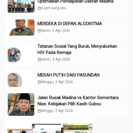
Optimalkan Pendapatan Daerah Madina
calendar_month
4 jam yang lalu
MERDEKA DI DEPAN ALGORITMA
calendar_month
Senin, 3 Agt 2026
Tatanan Sosial Yang Buruk, Menyuburkan
HIV Pada Remaja
calendar_month
Senin, 3 Agt 2026
MERAH PUTIH DARI PASUNDAN
calendar_month
Minggu, 2 Agt 2026
Jalan Rusak Madina vs Kantor Sementara
Nias: Kebijakan Pilih Kasih Gubsu
calendar_month
Minggu, 2 Agt 2026