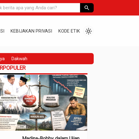
search
light_mode
SI
KEBIJAKAN PRIVASI
KODE ETIK
ya
Dakwah
ERPOPULER
Madina-Bobby dalam Ujian