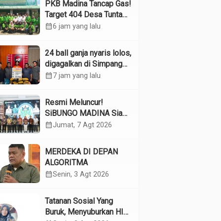
PKB Madina Tancap Gas!
Target 404 Desa Tuntas
Desember, “Pengurus
calendar_month
6 jam yang lalu
Kita Adalah Tokoh”
24 ball ganja nyaris lolos,
digagalkan di Simpang
Empat Panyabungan
calendar_month
7 jam yang lalu
Resmi Meluncur!
SiBUNGO MADINA Siap
Optimalkan Pendapatan
calendar_month
Jumat, 7 Agt 2026
Daerah Madina
MERDEKA DI DEPAN
ALGORITMA
calendar_month
Senin, 3 Agt 2026
Tatanan Sosial Yang
Buruk, Menyuburkan HIV