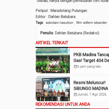
“Sebab, hanya dengan pembuatan film itulah 
Peliput : Maradotang Pulungan
Editor : Dahlan Batubara
Tags
askolani nasution
film willem iskander
Penulis
: Dahlan Batubara (Redaksi)
ARTIKEL TERKAIT
PKB Madina Tanca
Gas! Target 404 D
Tuntas Desember,
calendar_month
6 jam yang lalu
“Pengurus Kita Ad
Tokoh”
Resmi Meluncur!
SiBUNGO MADINA 
Optimalkan Penda
calendar_month
Jumat, 7 Agt 2026
Daerah Madina
REKOMENDASI UNTUK ANDA