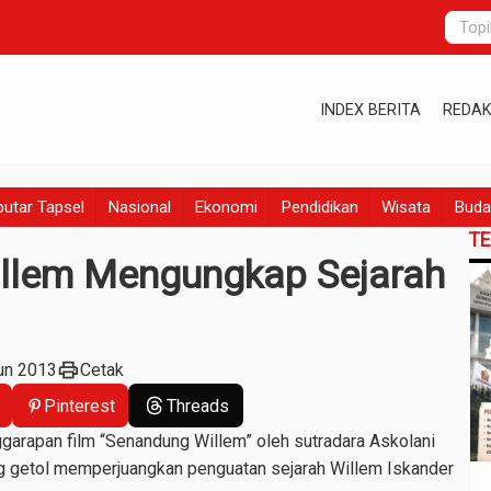
INDEX BERITA
REDAK
utar Tapsel
Nasional
Ekonomi
Pendidikan
Wisata
Buda
T
llem Mengungkap Sejarah
print
un 2013
Cetak
Pinterest
Threads
arapan film “Senandung Willem” oleh sutradara Askolani
ng getol memperjuangkan penguatan sejarah Willem Iskander