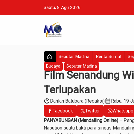
Sabtu, 8 Agu 2026
home
Seputar Madina
Berita Sumut
Sep
Budaya
Seputar Madina
Film Senandung Wi
Terlupakan
account_circle
calendar_month
Dahlan Batubara (Redaksi)
Rabu, 19 J
Facebook
Twitter
Whatsapp
PANYABUNGAN (Mandailing Online)
– Pengg
Nasution suatu bukti para sineas Mandaili