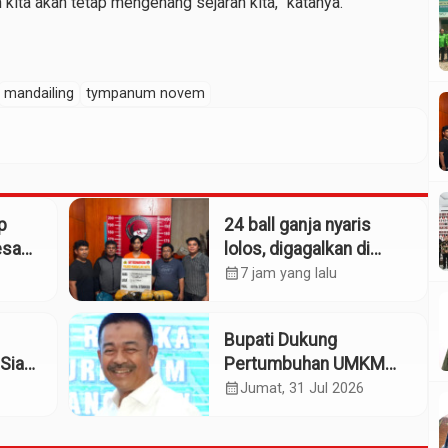
kita akan tetap mengenang sejarah kita,” katanya.
mandailing
tympanum novem
p
24 ball ganja nyaris
esa
lolos, digagalkan di
Simpang Empat
calendar_month
7 jam yang lalu
alah
Panyabungan
Bupati Dukung
Siap
Pertumbuhan UMKM
patan
Termasuk Kampoeng
calendar_month
Jumat, 31 Jul 2026
Kaos Madina