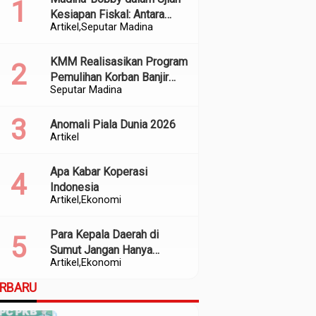
Kesiapan Fiskal: Antara
Artikel
Seputar Madina
Kedekatan Politik dan
Kualitas Perencanaan
KMM Realisasikan Program
Pemulihan Korban Banjir
Seputar Madina
dan Longsor di Kabupaten
Madina
Anomali Piala Dunia 2026
Artikel
Apa Kabar Koperasi
Indonesia
Artikel
Ekonomi
Para Kepala Daerah di
Sumut Jangan Hanya
Artikel
Ekonomi
Meratapi Minimnya Transfer
dari Pusat
ERBARU