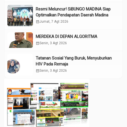
Resmi Meluncur! SiBUNGO MADINA Siap
Optimalkan Pendapatan Daerah Madina
calendar_month
Jumat, 7 Agt 2026
MERDEKA DI DEPAN ALGORITMA
calendar_month
Senin, 3 Agt 2026
Tatanan Sosial Yang Buruk, Menyuburkan
HIV Pada Remaja
calendar_month
Senin, 3 Agt 2026