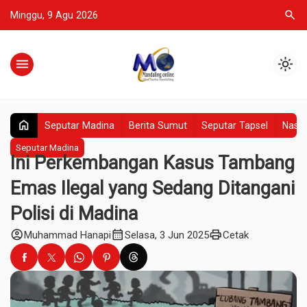
search
Minggu, 9 Agu 2026
menu
light_mode
home
Seputar Madina
Berita Sumut
Seputar Tapsel
Nasio
Seputar Madina
Ini Perkembangan Kasus Tambang
Emas Ilegal yang Sedang Ditangani
Polisi di Madina
account_circle
calendar_month
print
Muhammad Hanapi
Selasa, 3 Jun 2025
Cetak