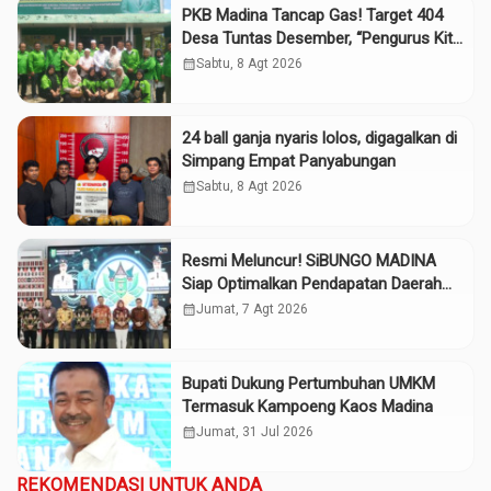
PKB Madina Tancap Gas! Target 404
Desa Tuntas Desember, “Pengurus Kita
Adalah Tokoh”
calendar_month
Sabtu, 8 Agt 2026
24 ball ganja nyaris lolos, digagalkan di
Simpang Empat Panyabungan
calendar_month
Sabtu, 8 Agt 2026
Resmi Meluncur! SiBUNGO MADINA
Siap Optimalkan Pendapatan Daerah
Madina
calendar_month
Jumat, 7 Agt 2026
Bupati Dukung Pertumbuhan UMKM
Termasuk Kampoeng Kaos Madina
calendar_month
Jumat, 31 Jul 2026
REKOMENDASI UNTUK ANDA