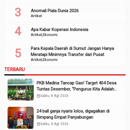
Anomali Piala Dunia 2026
Artikel
Apa Kabar Koperasi Indonesia
Artikel
Ekonomi
Para Kepala Daerah di Sumut Jangan Hanya
Meratapi Minimnya Transfer dari Pusat
Artikel
Ekonomi
TERBARU
PKB Madina Tancap Gas! Target 404 Desa
Tuntas Desember, “Pengurus Kita Adalah
Tokoh”
calendar_month
Sabtu, 8 Agt 2026
24 ball ganja nyaris lolos, digagalkan di
Simpang Empat Panyabungan
calendar_month
Sabtu, 8 Agt 2026