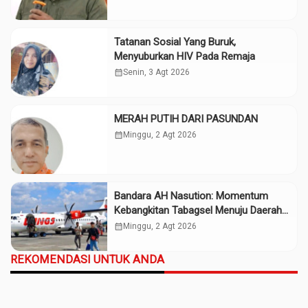
Tatanan Sosial Yang Buruk,
Menyuburkan HIV Pada Remaja
calendar_month
Senin, 3 Agt 2026
MERAH PUTIH DARI PASUNDAN
calendar_month
Minggu, 2 Agt 2026
Bandara AH Nasution: Momentum
Kebangkitan Tabagsel Menuju Daerah
Maju
calendar_month
Minggu, 2 Agt 2026
REKOMENDASI UNTUK ANDA