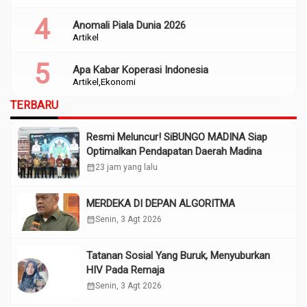
Anomali Piala Dunia 2026
Artikel
Apa Kabar Koperasi Indonesia
Artikel
Ekonomi
TERBARU
Resmi Meluncur! SiBUNGO MADINA Siap
Optimalkan Pendapatan Daerah Madina
calendar_month
23 jam yang lalu
MERDEKA DI DEPAN ALGORITMA
calendar_month
Senin, 3 Agt 2026
Tatanan Sosial Yang Buruk, Menyuburkan
HIV Pada Remaja
calendar_month
Senin, 3 Agt 2026