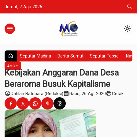
search
Jumat, 7 Agu 2026
menu
light_mode
home
Seputar Madina
Berita Sumut
Seputar Tapsel
Nasio
Artikel
Kebijakan Anggaran Dana Desa
Beraroma Busuk Kapitalisme
account_circle
calendar_month
print
Dahlan Batubara (Redaksi)
Rabu, 26 Agt 2020
Cetak