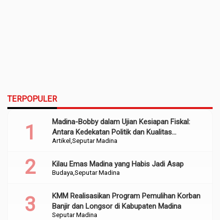
TERPOPULER
Madina-Bobby dalam Ujian Kesiapan Fiskal:
Antara Kedekatan Politik dan Kualitas
Artikel
Seputar Madina
Perencanaan
Kilau Emas Madina yang Habis Jadi Asap
Budaya
Seputar Madina
KMM Realisasikan Program Pemulihan Korban
Banjir dan Longsor di Kabupaten Madina
Seputar Madina