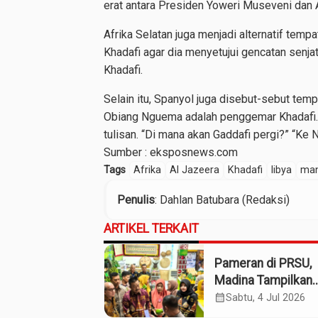
erat antara Presiden Yoweri Museveni dan 
Afrika Selatan juga menjadi alternatif tem
Khadafi agar dia menyetujui gencatan senjat
Khadafi.
Selain itu, Spanyol juga disebut-sebut temp
Obiang Nguema adalah penggemar Khadafi. D
tulisan. “Di mana akan Gaddafi pergi?” “Ke Ne
Sumber :
eksposnews.com
Tags
Afrika
Al Jazeera
Khadafi
libya
man
Penulis
: Dahlan Batubara (Redaksi)
ARTIKEL TERKAIT
Pameran di PRSU,
Madina Tampilkan
Produk UMKM
calendar_month
Sabtu, 4 Jul 2026