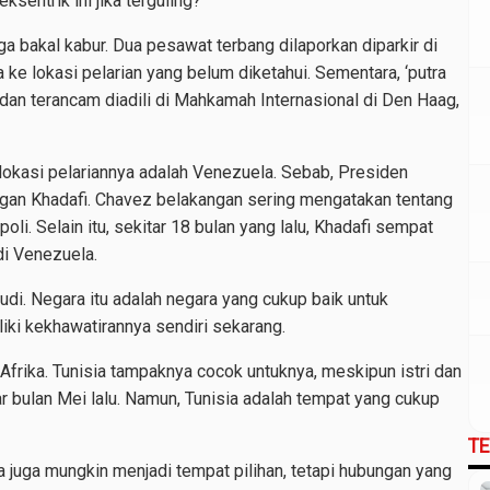
sentrik ini jika terguling?
ga bakal kabur. Dua pesawat terbang dilaporkan diparkir di
ke lokasi pelarian yang belum diketahui. Sementara, ‘putra
 dan terancam diadili di Mahkamah Internasional di Den Haag,
 lokasi pelariannya adalah Venezuela. Sebab, Presiden
gan Khadafi. Chavez belakangan sering mengatakan tentang
. Selain itu, sekitar 18 bulan yang lalu, Khadafi sempat
di Venezuela.
udi. Negara itu adalah negara yang cukup baik untuk
iliki kekhawatirannya sendiri sekarang.
e Afrika. Tunisia tampaknya cocok untuknya, meskipun istri dan
ar bulan Mei lalu. Namun, Tunisia adalah tempat yang cukup
T
juga mungkin menjadi tempat pilihan, tetapi hubungan yang