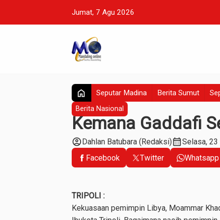
Jumat, 7 Agu 2026
home
Seputar Madina
Berita Sumut
Sep
Berita Nasional
Kemana Gaddafi Set
account_circle
calendar_month
Dahlan Batubara (Redaksi)
Selasa, 23
Facebook
Twitter
Whatsapp
TRIPOLI :
Kekuasaan pemimpin Libya, Moammar Khadaf