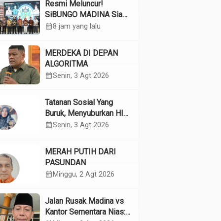
Resmi Meluncur!
SiBUNGO MADINA Siap
Optimalkan Pendapatan
calendar_month
8 jam yang lalu
Daerah Madina
MERDEKA DI DEPAN
ALGORITMA
calendar_month
Senin, 3 Agt 2026
Tatanan Sosial Yang
Buruk, Menyuburkan HIV
Pada Remaja
calendar_month
Senin, 3 Agt 2026
MERAH PUTIH DARI
PASUNDAN
calendar_month
Minggu, 2 Agt 2026
Jalan Rusak Madina vs
Kantor Sementara Nias: