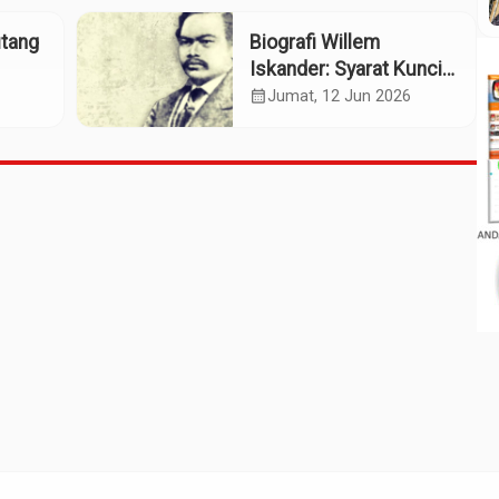
Nasional
utang
Biografi Willem
Iskander: Syarat Kunci
sok
Pengusulan Pahlawan
calendar_month
Jumat, 12 Jun 2026
Nasional?