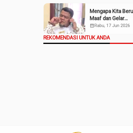
Mengapa Kita Ber
Maaf dan Gelar
Pahlawan pada So
calendar_month
Rabu, 17 Jun 2026
Willem Iskander?
REKOMENDASI UNTUK ANDA