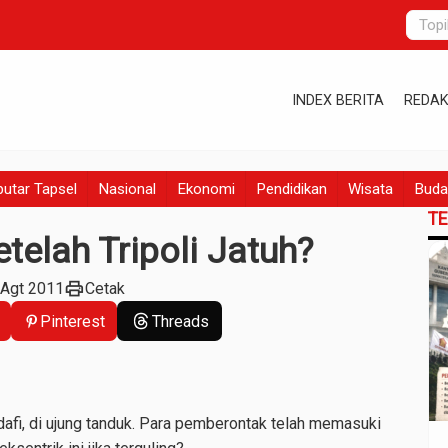
INDEX BERITA
REDAK
utar Tapsel
Nasional
Ekonomi
Pendidikan
Wisata
Buda
T
elah Tripoli Jatuh?
print
 Agt 2011
Cetak
Pinterest
Threads
i, di ujung tanduk. Para pemberontak telah memasuki