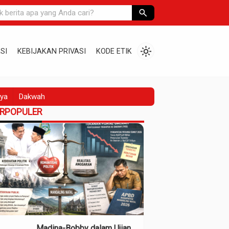
search
light_mode
SI
KEBIJAKAN PRIVASI
KODE ETIK
ya
Dakwah
ERPOPULER
Madina-Bobby dalam Ujian