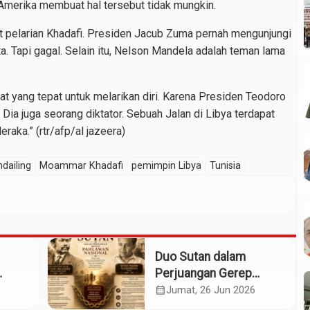
Amerika membuat hal tersebut tidak mungkin.
pat pelarian Khadafi. Presiden Jacub Zuma pernah mengunjungi
a. Tapi gagal. Selain itu, Nelson Mandela adalah teman lama
at yang tepat untuk melarikan diri. Karena Presiden Teodoro
ia juga seorang diktator. Sebuah Jalan di Libya terdapat
raka.” (rtr/afp/al jazeera)
dailing
Moammar Khadafi
pemimpin Libya
Tunisia
Duo Sutan dalam
Perjuangan Gerep
Institute Naik ke
calendar_month
Jumat, 26 Jun 2026
Panggung Pahlawan