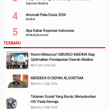
Seputar Madina
Anomali Piala Dunia 2026
Artikel
Apa Kabar Koperasi Indonesia
Artikel
Ekonomi
TERBARU
Resmi Meluncur! SiBUNGO MADINA Siap
Optimalkan Pendapatan Daerah Madina
calendar_month
15 jam yang lalu
MERDEKA DI DEPAN ALGORITMA
calendar_month
Senin, 3 Agt 2026
Tatanan Sosial Yang Buruk, Menyuburkan
HIV Pada Remaja
calendar_month
Senin, 3 Agt 2026