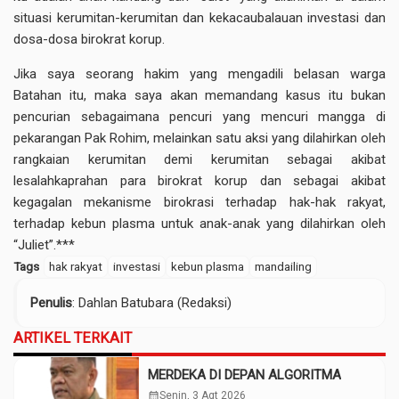
situasi kerumitan-kerumitan dan kekacaubalauan investasi dan
dosa-dosa birokrat korup.
Jika saya seorang hakim yang mengadili belasan warga
Batahan itu, maka saya akan memandang kasus itu bukan
pencurian sebagaimana pencuri yang mencuri mangga di
pekarangan Pak Rohim, melainkan satu aksi yang dilahirkan oleh
rangkaian kerumitan demi kerumitan sebagai akibat
lesalahkaprahan para birokrat korup dan sebagai akibat
kegagalan mekanisme birokrasi terhadap hak-hak rakyat,
terhadap kebun plasma untuk anak-anak yang dilahirkan oleh
“Juliet”.***
Tags
hak rakyat
investasi
kebun plasma
mandailing
Penulis
: Dahlan Batubara (Redaksi)
ARTIKEL TERKAIT
MERDEKA DI DEPAN ALGORITMA
calendar_month
Senin, 3 Agt 2026