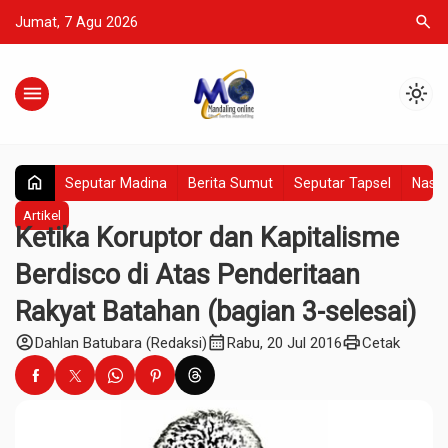
search
Jumat, 7 Agu 2026
menu
light_mode
home
Seputar Madina
Berita Sumut
Seputar Tapsel
Nasio
Artikel
Ketika Koruptor dan Kapitalisme
Berdisco di Atas Penderitaan
Rakyat Batahan (bagian 3-selesai)
account_circle
calendar_month
print
Dahlan Batubara (Redaksi)
Rabu, 20 Jul 2016
Cetak