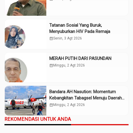
Tatanan Sosial Yang Buruk,
Menyuburkan HIV Pada Remaja
calendar_month
Senin, 3 Agt 2026
MERAH PUTIH DARI PASUNDAN
calendar_month
Minggu, 2 Agt 2026
Bandara AH Nasution: Momentum
Kebangkitan Tabagsel Menuju Daerah
Maju
calendar_month
Minggu, 2 Agt 2026
REKOMENDASI UNTUK ANDA