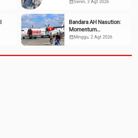
HIV Pada Remaja
calendar_month
Senin, 3 Agt 2026
I
Bandara AH Nasution:
Momentum
Kebangkitan Tabagsel
calendar_month
Minggu, 2 Agt 2026
Menuju Daerah Maju