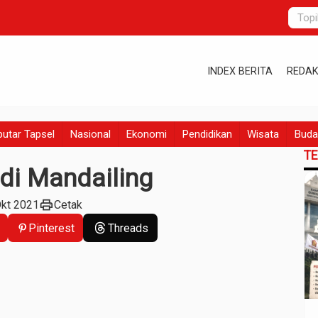
INDEX BERITA
REDAK
utar Tapsel
Nasional
Ekonomi
Pendidikan
Wisata
Buda
T
 di Mandailing
print
Okt 2021
Cetak
Pinterest
Threads