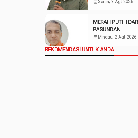
calendar_month
Senin, 3 Agt 2026
MERAH PUTIH DAR
PASUNDAN
calendar_month
Minggu, 2 Agt 2026
REKOMENDASI UNTUK ANDA