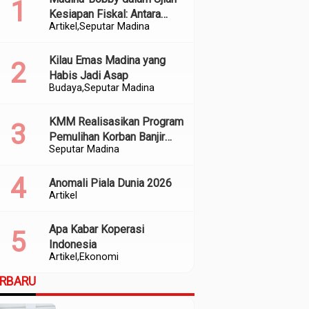
Kesiapan Fiskal: Antara
Artikel
Seputar Madina
Kedekatan Politik dan
Kualitas Perencanaan
Kilau Emas Madina yang
Habis Jadi Asap
Budaya
Seputar Madina
KMM Realisasikan Program
Pemulihan Korban Banjir
Seputar Madina
dan Longsor di Kabupaten
Madina
Anomali Piala Dunia 2026
Artikel
Apa Kabar Koperasi
Indonesia
Artikel
Ekonomi
ERBARU