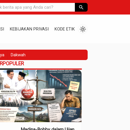
search
light_mode
SI
KEBIJAKAN PRIVASI
KODE ETIK
ya
Dakwah
ERPOPULER
Madina-Bobby dalam Ujian