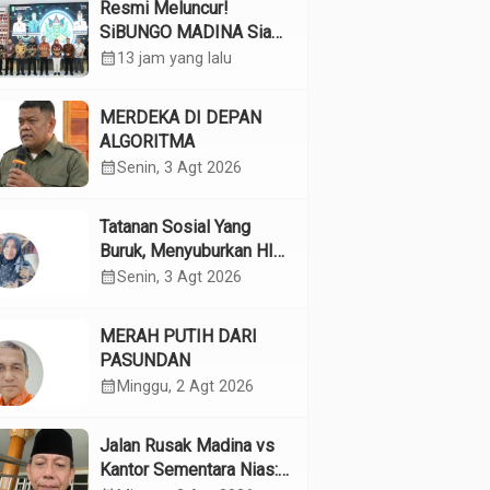
Resmi Meluncur!
SiBUNGO MADINA Siap
Optimalkan Pendapatan
calendar_month
13 jam yang lalu
Daerah Madina
MERDEKA DI DEPAN
ALGORITMA
calendar_month
Senin, 3 Agt 2026
Tatanan Sosial Yang
Buruk, Menyuburkan HIV
Pada Remaja
calendar_month
Senin, 3 Agt 2026
MERAH PUTIH DARI
PASUNDAN
calendar_month
Minggu, 2 Agt 2026
Jalan Rusak Madina vs
Kantor Sementara Nias: