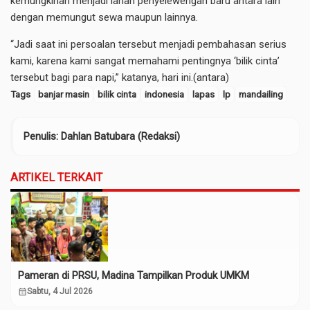
kemungkinan menjadi lahan penyelewengan baru antara lain
dengan memungut sewa maupun lainnya.
“Jadi saat ini persoalan tersebut menjadi pembahasan serius
kami, karena kami sangat memahami pentingnya ‘bilik cinta’
tersebut bagi para napi,” katanya, hari ini.(antara)
Tags
banjar masin
bilik cinta
indonesia
lapas
lp
mandailing
Penulis
: Dahlan Batubara (Redaksi)
ARTIKEL TERKAIT
Pameran di PRSU, Madina Tampilkan Produk UMKM
calendar_month
Sabtu, 4 Jul 2026