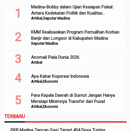
Madina-Bobby dalam Ujian Kesiapan Fiskal:
Antara Kedekatan Politik dan Kualitas
Artikel
Seputar Madina
Perencanaan
KMM Realisasikan Program Pemulihan Korban
Banjir dan Longsor di Kabupaten Madina
Seputar Madina
Anomali Piala Dunia 2026
Artikel
Apa Kabar Koperasi Indonesia
Artikel
Ekonomi
Para Kepala Daerah di Sumut Jangan Hanya
Meratapi Minimnya Transfer dari Pusat
Artikel
Ekonomi
TERBARU
PKB Madina Tancap Gas! Target 404 Desa Tuntas