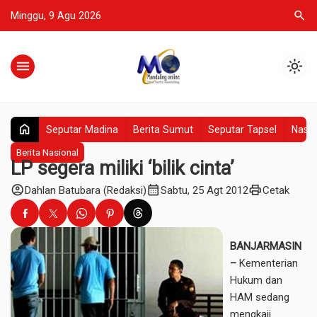
search
Minggu, 9 Agu 2026
menu
light_mode
home
Seputar Madina
Berita Sumut
Seputar Tapsel
Nasio
Berita Nasional
LP segera miliki ‘bilik cinta’
account_circle
calendar_month
print
Dahlan Batubara (Redaksi)
Sabtu, 25 Agt 2012
Cetak
BANJARMASIN
–
Kementerian
Hukum dan
HAM sedang
mengkaji