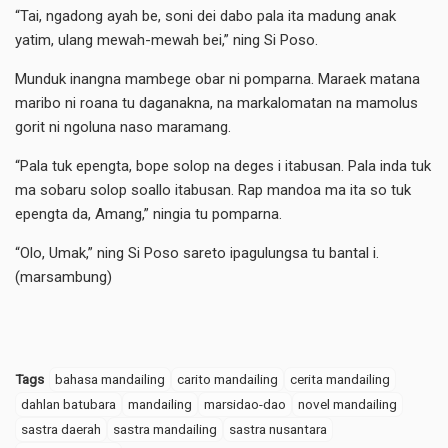
“Tai, ngadong ayah be, soni dei dabo pala ita madung anak
yatim, ulang mewah-mewah bei,” ning Si Poso.
Munduk inangna mambege obar ni pomparna. Maraek matana
maribo ni roana tu daganakna, na markalomatan na mamolus
gorit ni ngoluna naso maramang.
“Pala tuk epengta, bope solop na deges i itabusan. Pala inda tuk
ma sobaru solop soallo itabusan. Rap mandoa ma ita so tuk
epengta da, Amang,” ningia tu pomparna.
“Olo, Umak,” ning Si Poso sareto ipagulungsa tu bantal i.
(marsambung)
Tags
bahasa mandailing
carito mandailing
cerita mandailing
dahlan batubara
mandailing
marsidao-dao
novel mandailing
sastra daerah
sastra mandailing
sastra nusantara