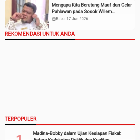
Mengapa Kita Berutang Maaf dan Gelar
Pahlawan pada Sosok Willem
Iskander?
calendar_month
Rabu, 17 Jun 2026
REKOMENDASI UNTUK ANDA
TERPOPULER
Madina-Bobby dalam Ujian Kesiapan Fiskal:
Antara Kedekatan Politik dan Kualitas