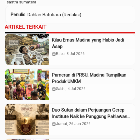
sastra sumatera
Penulis
: Dahlan Batubara (Redaksi)
ARTIKEL TERKAIT
Kilau Emas Madina yang Habis Jadi
Asap
calendar_month
Rabu, 8 Jul 2026
Pameran di PRSU, Madina Tampilkan
Produk UMKM
calendar_month
Sabtu, 4 Jul 2026
Duo Sutan dalam Perjuangan Gerep
Institute Naik ke Panggung Pahlawan
Nasional
calendar_month
Jumat, 26 Jun 2026