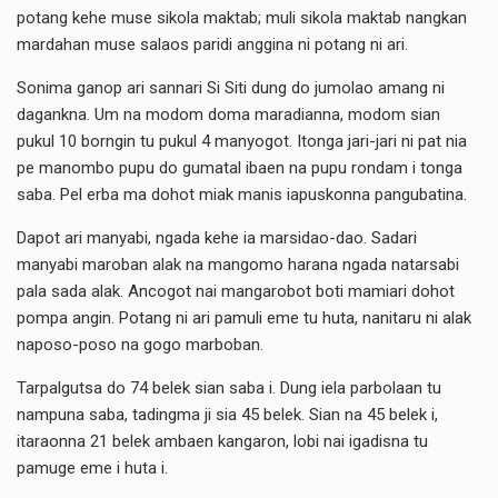
potang kehe muse sikola maktab; muli sikola maktab nangkan
mardahan muse salaos paridi anggina ni potang ni ari.
Sonima ganop ari sannari Si Siti dung do jumolao amang ni
dagankna. Um na modom doma maradianna, modom sian
pukul 10 borngin tu pukul 4 manyogot. Itonga jari-jari ni pat nia
pe manombo pupu do gumatal ibaen na pupu rondam i tonga
saba. Pel erba ma dohot miak manis iapuskonna pangubatina.
Dapot ari manyabi, ngada kehe ia marsidao-dao. Sadari
manyabi maroban alak na mangomo harana ngada natarsabi
pala sada alak. Ancogot nai mangarobot boti mamiari dohot
pompa angin. Potang ni ari pamuli eme tu huta, nanitaru ni alak
naposo-poso na gogo marboban.
Tarpalgutsa do 74 belek sian saba i. Dung iela parbolaan tu
nampuna saba, tadingma ji sia 45 belek. Sian na 45 belek i,
itaraonna 21 belek ambaen kangaron, lobi nai igadisna tu
pamuge eme i huta i.