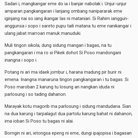
Sadari i, mangkangar eme do ia i banjar nabolak i. Unjur-unjur
amparan pangkangaran i lanjang ombang nanipararak eme
iginjang nai so iang ikangar las ni mataniari. Si Rahim ianggun-
anggunsa i sopo i sareto pupu taili matana tu eme nanikangar i
ulang jabat marroan manuk manuduki.
Muli tingon sikola, dung sidung mangan i bagas, na tu
pangkangaran i ma ro si Pikek dohot Si Poso mandongani
inangna i sopo i.
Potang ni ari ma idaek jombur i, harana madung pir burir ni
emena. Inangna manaruna tingon pangkangaran i tu bagas. Si
Poso maroban 2 karung tu losung an nangkan iduda ni
parlosung i so tading dahanon.
Marayak kotu magorib ma parlosung i sidung mandudana. Sian
na dua karung i tarpalagut dua partolu karung bahat ni dahanon,
ima ioban Si Poso tu bagas ni alai.
Borngin ni ari, ietongsa epeng ni eme, dungi ipajopisa i bagasan