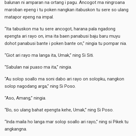
balunan ni amparan na ortang i pagu. Ancogot ma ningroana
maroban epeng i tu poken nangkan itabuskon tu sere so ulang
matapor epeng na impal.
“Ita tabuskon ma tu sere ancogot, harana pala ngadong
epengta ari rayo on, ima ita baen panabusi baju baru muyu
dohot panabusi bante i poken bante on,” ningia tu pompar nia.
“Giot ari rayo ma langa ita, Umak,” ning Si Siti.
“Sabulan nai puaso ma ita,” ningia.
“Au solop soallo ma soni dabo ari rayo on solopku, nangkon
solop nagodang arga,” ning Si Poso.
“Aso, Amang,” ningia.
“Bo, so ulang bahat epengta kehe, Umak,” ning Si Poso.
“Inda maila ho langa mar solop soallo ari rayo,” ning si Pikek tu
angkangna.