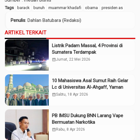
Sumber :
medan bisnis
Tags
barack
bunuh
muammar khadafi
obama
presiden as
Penulis
: Dahlan Batubara (Redaksi)
ARTIKEL TERKAIT
Listrik Padam Massal, 4 Provinsi di
Sumatera Terdampak
calendar_month
Jumat, 22 Mei 2026
10 Mahasiswa Asal Sumut Raih Gelar
Lc di Universitas Al-Ahgaff, Yaman
calendar_month
Sabtu, 18 Apr 2026
PB IMSU Dukung BNN Larang Vape
Bermuatan Narkotika
calendar_month
Rabu, 8 Apr 2026