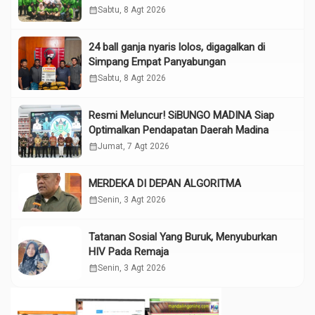
Tokoh”
calendar_month
Sabtu, 8 Agt 2026
24 ball ganja nyaris lolos, digagalkan di
Simpang Empat Panyabungan
calendar_month
Sabtu, 8 Agt 2026
Resmi Meluncur! SiBUNGO MADINA Siap
Optimalkan Pendapatan Daerah Madina
calendar_month
Jumat, 7 Agt 2026
MERDEKA DI DEPAN ALGORITMA
calendar_month
Senin, 3 Agt 2026
Tatanan Sosial Yang Buruk, Menyuburkan
HIV Pada Remaja
calendar_month
Senin, 3 Agt 2026