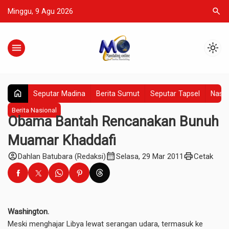
search
Minggu, 9 Agu 2026
menu
light_mode
home
Seputar Madina
Berita Sumut
Seputar Tapsel
Nasio
Berita Nasional
Obama Bantah Rencanakan Bunuh
Muamar Khaddafi
account_circle
calendar_month
print
Dahlan Batubara (Redaksi)
Selasa, 29 Mar 2011
Cetak
Washington.
Meski menghajar Libya lewat serangan udara, termasuk ke