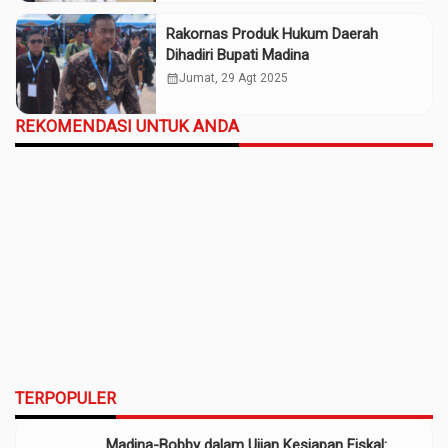
Rakornas Produk Hukum Daerah
Dihadiri Bupati Madina
calendar_month
Jumat, 29 Agt 2025
REKOMENDASI UNTUK ANDA
TERPOPULER
Madina-Bobby dalam Ujian Kesiapan Fiskal: