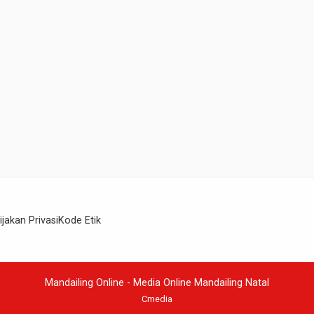
ijakan Privasi
Kode Etik
Mandailing Online - Media Online Mandailing Natal
Cmedia