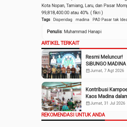
Kota Nopan, Tamiang, Laru, dan Pasar Momp
99,818,400.00 atau 40%. ( fikri )
Tags
Disperidag
madina
PAD Pasar tak Idea
Penulis
: Muhammad Hanapi
ARTIKEL TERKAIT
Resmi Meluncur!
SiBUNGO MADINA 
Optimalkan Penda
calendar_month
Jumat, 7 Agt 2026
Daerah Madina
Kontribusi Kampo
Kaos Madina dala
Industri Budaya da
calendar_month
Jumat, 31 Jul 2026
Ekonomi Daerah
REKOMENDASI UNTUK ANDA