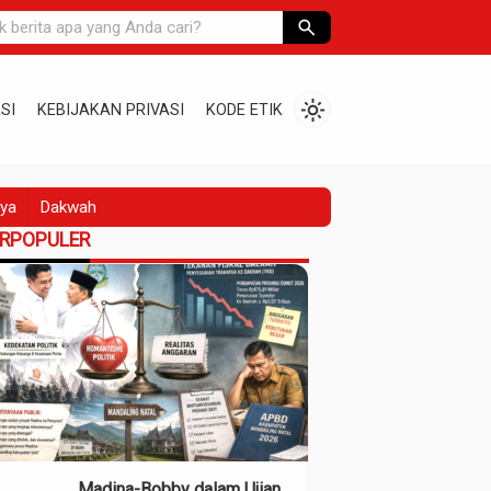
search
light_mode
SI
KEBIJAKAN PRIVASI
KODE ETIK
ya
Dakwah
ERPOPULER
Madina-Bobby dalam Ujian