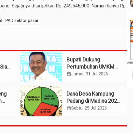
ang. Sejatinya ditargetkan Rp. 249,546,000. Namun hanya Rp.
l
PAD sektor pasar
Bupati Dukung
Siap
Pertumbuhan UMKM
patan
Termasuk Kampoeng
calendar_month
Jumat, 31 Jul 2026
Kaos Madina
eng
Dana Desa Kampung
m
Padang di Madina 2025:
n
Pagu Rp965 Juta,
calendar_month
Sabtu, 25 Jul 2026
Realisasi Baru Rp661
Juta