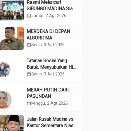
Resmi Meluncur!
SiBUNGO MADINA Siap
Optimalkan Pendapatan
calendar_month
Jumat, 7 Agt 2026
Daerah Madina
MERDEKA DI DEPAN
ALGORITMA
calendar_month
Senin, 3 Agt 2026
Tatanan Sosial Yang
Buruk, Menyuburkan HIV
Pada Remaja
calendar_month
Senin, 3 Agt 2026
MERAH PUTIH DARI
PASUNDAN
calendar_month
Minggu, 2 Agt 2026
Jalan Rusak Madina vs
Kantor Sementara Nias: