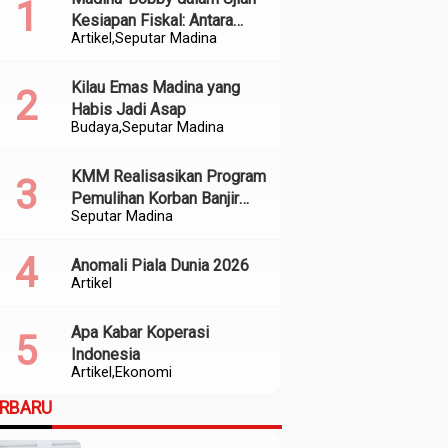
Kesiapan Fiskal: Antara
Artikel
Seputar Madina
Kedekatan Politik dan
Kualitas Perencanaan
Kilau Emas Madina yang
Habis Jadi Asap
Budaya
Seputar Madina
KMM Realisasikan Program
Pemulihan Korban Banjir
Seputar Madina
dan Longsor di Kabupaten
Madina
Anomali Piala Dunia 2026
Artikel
Apa Kabar Koperasi
Indonesia
Artikel
Ekonomi
ERBARU