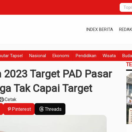
INDEX BERITA
REDAK
utar Tapsel
Nasional
Ekonomi
Pendidikan
Wisata
Buda
T
un 2023 Target PAD Pasar
a Tak Capai Target
rint
Cetak
Pinterest
Threads