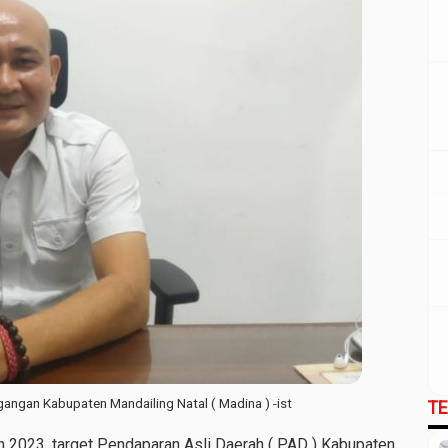
gangan Kabupaten Mandailing Natal ( Madina ) -ist
T
 2023, target Pendaparan Asli Daerah ( PAD ) Kabupaten