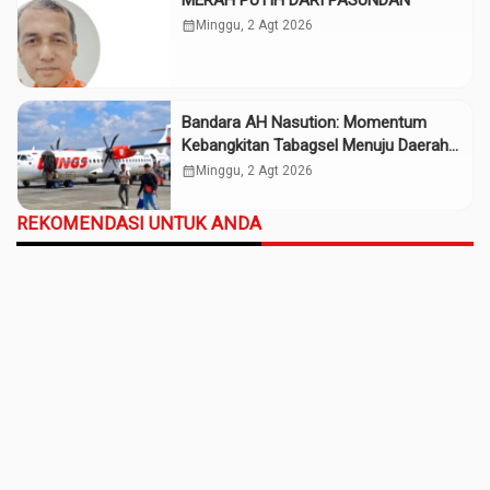
MERAH PUTIH DARI PASUNDAN
calendar_month
Minggu, 2 Agt 2026
Bandara AH Nasution: Momentum
Kebangkitan Tabagsel Menuju Daerah
Maju
calendar_month
Minggu, 2 Agt 2026
REKOMENDASI UNTUK ANDA