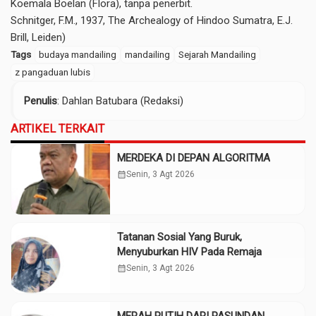
Koemala Boelan (Flora), tanpa penerbit.
Schnitger, F.M., 1937, The Archealogy of Hindoo Sumatra, E.J.
Brill, Leiden)
Tags
budaya mandailing
mandailing
Sejarah Mandailing
z pangaduan lubis
Penulis
: Dahlan Batubara (Redaksi)
ARTIKEL TERKAIT
MERDEKA DI DEPAN ALGORITMA
calendar_month
Senin, 3 Agt 2026
Tatanan Sosial Yang Buruk,
Menyuburkan HIV Pada Remaja
calendar_month
Senin, 3 Agt 2026