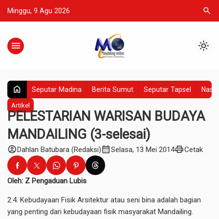
search
Minggu, 9 Agu 2026
menu
light_mode
home
Seputar Madina
Berita Sumut
Seputar Tapsel
Nasio
Artikel
PELESTARIAN WARISAN BUDAYA
MANDAILING (3-selesai)
account_circle
calendar_month
print
Dahlan Batubara (Redaksi)
Selasa, 13 Mei 2014
Cetak
Oleh: Z Pengaduan Lubis
2.4. Kebudayaan Fisik Arsitektur atau seni bina adalah bagian
yang penting dari kebudayaan fisik masyarakat Mandailing.