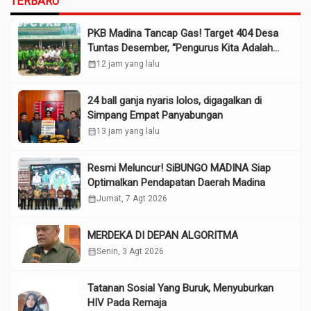
TERBARU
PKB Madina Tancap Gas! Target 404 Desa
Tuntas Desember, “Pengurus Kita Adalah
Tokoh”
calendar_month
12 jam yang lalu
24 ball ganja nyaris lolos, digagalkan di
Simpang Empat Panyabungan
calendar_month
13 jam yang lalu
Resmi Meluncur! SiBUNGO MADINA Siap
Optimalkan Pendapatan Daerah Madina
calendar_month
Jumat, 7 Agt 2026
MERDEKA DI DEPAN ALGORITMA
calendar_month
Senin, 3 Agt 2026
Tatanan Sosial Yang Buruk, Menyuburkan
HIV Pada Remaja