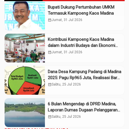
Bupati Dukung Pertumbuhan UMKM
Termasuk Kampoeng Kaos Madina
calendar_month
Jumat, 31 Jul 2026
Kontribusi Kampoeng Kaos Madina
dalam Industri Budaya dan Ekonomi
Daerah
calendar_month
Jumat, 31 Jul 2026
Dana Desa Kampung Padang di Madina
2025: Pagu Rp965 Juta, Realisasi Baru
Rp661 Juta
calendar_month
Sabtu, 25 Jul 2026
6 Bulan Mengendap di DPRD Madina,
Laporan Dumas Dugaan Pelanggaran
PT Rendi Tak Digubris
calendar_month
Sabtu, 25 Jul 2026