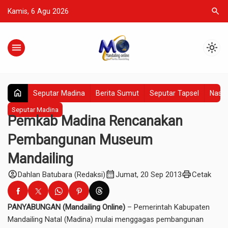
search
Kamis, 6 Agu 2026
menu
light_mode
home
Seputar Madina
Berita Sumut
Seputar Tapsel
Nasio
Seputar Madina
Pemkab Madina Rencanakan
Pembangunan Museum
Mandailing
account_circle
calendar_month
print
Dahlan Batubara (Redaksi)
Jumat, 20 Sep 2013
Cetak
PANYABUNGAN (Mandailing Online)
– Pemerintah Kabupaten
Mandailing Natal (Madina) mulai menggagas pembangunan