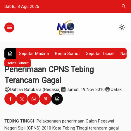
search
Sabtu, 8 Agu 2026
menu
light_mode
home
Seputar Madina
Berita Sumut
Seputar Tapsel
Nasio
Berita Sumut
Penerimaan CPNS Tebing
Terancam Gagal
account_circle
calendar_month
print
Dahlan Batubara (Redaksi)
Jumat, 19 Nov 2010
Cetak
TEBING TINGGI–Pelaksanaan penerimaan Calon Pegawai
Negeri Sipil (CPNS) 2010 Kota Tebing Tinggi terancam gagal.