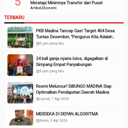
Meratapi Minimnya Transfer dari Pusat
Artikel
Ekonomi
TERBARU
PKB Madina Tancap Gas! Target 404 Desa
Tuntas Desember, “Pengurus Kita Adalah
Tokoh”
calendar_month
5 jam yang lalu
24 ball ganja nyaris lolos, digagalkan di
Simpang Empat Panyabungan
calendar_month
6 jam yang lalu
Resmi Meluncur! SiBUNGO MADINA Siap
Optimalkan Pendapatan Daerah Madina
calendar_month
Jumat, 7 Agt 2026
MERDEKA DI DEPAN ALGORITMA
calendar_month
Senin, 3 Agt 2026