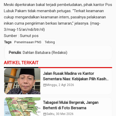
Meski diperkirakan bakal terjadi pembeludakan, pihak kantor Pos
Lubuk Pakam tidak menambah petugas. “Terkait keamanan
cukup mengandalkan keamanan intern, pasalnya pelaksanan
inikan cuma pengiriiman berkas lamaran,” jelasnya. (mag-
3/mag-15/ari/ndi/btr/ril)
Sumber :
Sumut pos
Tags
Penerimaaan PNS
Tebing
Penulis
: Dahlan Batubara (Redaksi)
ARTIKEL TERKAIT
Jalan Rusak Madina vs Kantor
Sementara Nias: Kebijakan Pilih Kasih
Gubsu
calendar_month
Minggu, 2 Agt 2026
Tabagsel Mulai Bergerak, Jangan
Berhenti di Foto Bersama
calendar_month
Sabtu, 30 Mei 2026