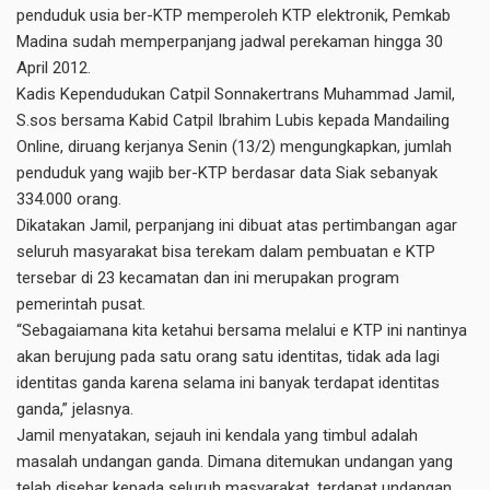
penduduk usia ber-KTP memperoleh KTP elektronik, Pemkab
Madina sudah memperpanjang jadwal perekaman hingga 30
April 2012.
Kadis Kependudukan Catpil Sonnakertrans Muhammad Jamil,
S.sos bersama Kabid Catpil Ibrahim Lubis kepada Mandailing
Online, diruang kerjanya Senin (13/2) mengungkapkan, jumlah
penduduk yang wajib ber-KTP berdasar data Siak sebanyak
334.000 orang.
Dikatakan Jamil, perpanjang ini dibuat atas pertimbangan agar
seluruh masyarakat bisa terekam dalam pembuatan e KTP
tersebar di 23 kecamatan dan ini merupakan program
pemerintah pusat.
“Sebagaiamana kita ketahui bersama melalui e KTP ini nantinya
akan berujung pada satu orang satu identitas, tidak ada lagi
identitas ganda karena selama ini banyak terdapat identitas
ganda,” jelasnya.
Jamil menyatakan, sejauh ini kendala yang timbul adalah
masalah undangan ganda. Dimana ditemukan undangan yang
telah disebar kepada seluruh masyarakat, terdapat undangan