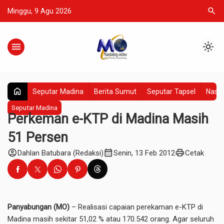
search
Minggu, 9 Agu 2026
menu
light_mode
home
Seputar Madina
Berita Sumut
Seputar Tapsel
Nasio
Seputar Madina
Perkeman e-KTP di Madina Masih
51 Persen
account_circle
calendar_month
print
Dahlan Batubara (Redaksi)
Senin, 13 Feb 2012
Cetak
Panyabungan (MO)
– Realisasi capaian perekaman e-KTP di
Madina masih sekitar 51,02 % atau 170.542 orang. Agar seluruh