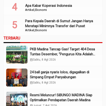
Apa Kabar Koperasi Indonesia
Artikel
Ekonomi
Para Kepala Daerah di Sumut Jangan Hanya
Meratapi Minimnya Transfer dari Pusat
Artikel
Ekonomi
TERBARU
PKB Madina Tancap Gas! Target 404 Desa
Tuntas Desember, “Pengurus Kita Adalah
Tokoh”
calendar_month
Sabtu, 8 Agt 2026
24 ball ganja nyaris lolos, digagalkan di
Simpang Empat Panyabungan
calendar_month
Sabtu, 8 Agt 2026
Resmi Meluncur! SiBUNGO MADINA Siap
Optimalkan Pendapatan Daerah Madina
calendar_month
Jumat, 7 Agt 2026