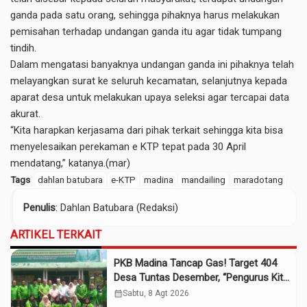
ganda pada satu orang, sehingga pihaknya harus melakukan
pemisahan terhadap undangan ganda itu agar tidak tumpang
tindih.
Dalam mengatasi banyaknya undangan ganda ini pihaknya telah
melayangkan surat ke seluruh kecamatan, selanjutnya kepada
aparat desa untuk melakukan upaya seleksi agar tercapai data
akurat.
“Kita harapkan kerjasama dari pihak terkait sehingga kita bisa
menyelesaikan perekaman e KTP tepat pada 30 April
mendatang,” katanya.(mar)
Tags
dahlan batubara
e-KTP
madina
mandailing
maradotang
Penulis
: Dahlan Batubara (Redaksi)
ARTIKEL TERKAIT
PKB Madina Tancap Gas! Target 404
Desa Tuntas Desember, “Pengurus Kita
Adalah Tokoh”
calendar_month
Sabtu, 8 Agt 2026