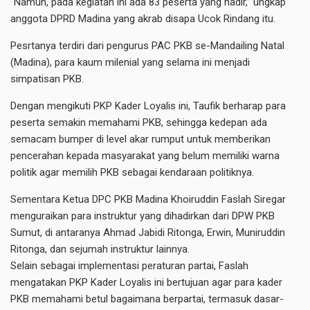
“Namun, pada kegiatan ini ada 83 peserta yang hadir,” ungkap
anggota DPRD Madina yang akrab disapa Ucok Rindang itu.
Pesrtanya terdiri dari pengurus PAC PKB se-Mandailing Natal
(Madina), para kaum milenial yang selama ini menjadi
simpatisan PKB.
Dengan mengikuti PKP Kader Loyalis ini, Taufik berharap para
peserta semakin memahami PKB, sehingga kedepan ada
semacam bumper di level akar rumput untuk memberikan
pencerahan kepada masyarakat yang belum memiliki warna
politik agar memilih PKB sebagai kendaraan politiknya.
Sementara Ketua DPC PKB Madina Khoiruddin Faslah Siregar
menguraikan para instruktur yang dihadirkan dari DPW PKB
Sumut, di antaranya Ahmad Jabidi Ritonga, Erwin, Muniruddin
Ritonga, dan sejumah instruktur lainnya.
Selain sebagai implementasi peraturan partai, Faslah
mengatakan PKP Kader Loyalis ini bertujuan agar para kader
PKB memahami betul bagaimana berpartai, termasuk dasar-