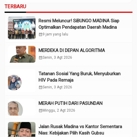
TERBARU
Resmi Meluncur! SiBUNGO MADINA Siap
Optimalkan Pendapatan Daerah Madina
calendar_month
9 jam yang lalu
MERDEKA DI DEPAN ALGORITMA
calendar_month
Senin, 3 Agt 2026
Tatanan Sosial Yang Buruk, Menyuburkan
HIV Pada Remaja
calendar_month
Senin, 3 Agt 2026
MERAH PUTIH DARI PASUNDAN
calendar_month
Minggu, 2 Agt 2026
Jalan Rusak Madina vs Kantor Sementara
Nias: Kebijakan Pilih Kasih Gubsu