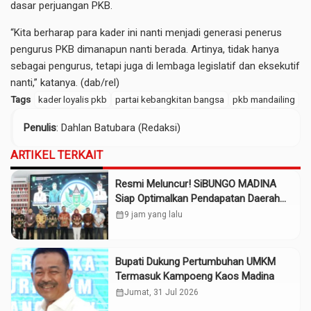
dasar perjuangan PKB.
“Kita berharap para kader ini nanti menjadi generasi penerus
pengurus PKB dimanapun nanti berada. Artinya, tidak hanya
sebagai pengurus, tetapi juga di lembaga legislatif dan eksekutif
nanti,” katanya. (dab/rel)
Tags
kader loyalis pkb
partai kebangkitan bangsa
pkb mandailing
Penulis
: Dahlan Batubara (Redaksi)
ARTIKEL TERKAIT
Resmi Meluncur! SiBUNGO MADINA
Siap Optimalkan Pendapatan Daerah
Madina
calendar_month
9 jam yang lalu
Bupati Dukung Pertumbuhan UMKM
Termasuk Kampoeng Kaos Madina
calendar_month
Jumat, 31 Jul 2026