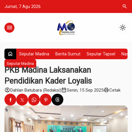
search
Jumat, 7 Agu 2026
menu
light_mode
home
Seputar Madina
Berita Sumut
Seputar Tapsel
Nasio
Seputar Madina
PKB Madina Laksanakan
Pendidikan Kader Loyalis
account_circle
calendar_month
print
Dahlan Batubara (Redaksi)
Senin, 15 Sep 2025
Cetak