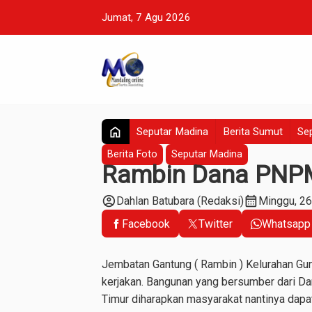
Jumat, 7 Agu 2026
home
Seputar Madina
Berita Sumut
Sep
Berita Foto
Seputar Madina
Rambin Dana PNP
account_circle
calendar_month
Dahlan Batubara (Redaksi)
Minggu, 2
Facebook
Twitter
Whatsapp
Jembatan Gantung ( Rambin ) Kelurahan Gun
kerjakan. Bangunan yang bersumber dari
Timur diharapkan masyarakat nantinya dapat