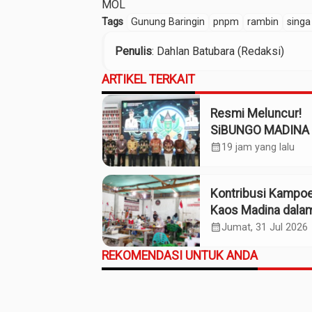
MOL
Tags
Gunung Baringin
pnpm
rambin
singa
Penulis
: Dahlan Batubara (Redaksi)
ARTIKEL TERKAIT
Resmi Meluncur!
SiBUNGO MADINA 
Optimalkan Penda
calendar_month
19 jam yang lalu
Daerah Madina
Kontribusi Kampo
Kaos Madina dala
Industri Budaya da
calendar_month
Jumat, 31 Jul 2026
Ekonomi Daerah
REKOMENDASI UNTUK ANDA