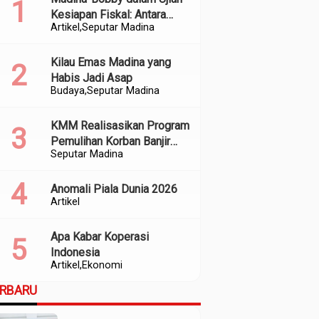
Kesiapan Fiskal: Antara
Artikel
Seputar Madina
Kedekatan Politik dan
Kualitas Perencanaan
Kilau Emas Madina yang
Habis Jadi Asap
Budaya
Seputar Madina
KMM Realisasikan Program
Pemulihan Korban Banjir
Seputar Madina
dan Longsor di Kabupaten
Madina
Anomali Piala Dunia 2026
Artikel
Apa Kabar Koperasi
Indonesia
Artikel
Ekonomi
ERBARU