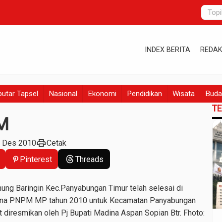
INDEX BERITA
REDAK
utar Tapsel
Nasional
Ekonomi
Pendidikan
Wisata
Buda
T
M
print
6 Des 2010
Cetak
Pinterest
Threads
ung Baringin Kec.Panyabungan Timur telah selesai di
 Dana PNPM MP tahun 2010 untuk Kecamatan Panyabungan
 diresmikan oleh Pj Bupati Madina Aspan Sopian Btr. Fhoto: