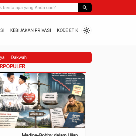
search
light_mode
SI
KEBIJAKAN PRIVASI
KODE ETIK
ya
Dakwah
ERPOPULER
Madina-Bobby dalam Ujian