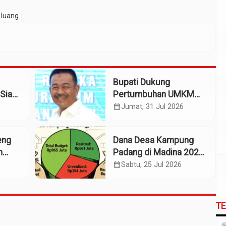
 luang
Bupati Dukung
Siap
Pertumbuhan UMKM
patan
Termasuk Kampoeng
calendar_month
Jumat, 31 Jul 2026
Kaos Madina
eng
Dana Desa Kampung
m
Padang di Madina 2025:
n
Pagu Rp965 Juta,
calendar_month
Sabtu, 25 Jul 2026
Realisasi Baru Rp661
Juta
T