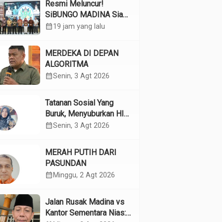
Resmi Meluncur!
SiBUNGO MADINA Siap
Optimalkan Pendapatan
calendar_month
19 jam yang lalu
Daerah Madina
MERDEKA DI DEPAN
ALGORITMA
calendar_month
Senin, 3 Agt 2026
Tatanan Sosial Yang
Buruk, Menyuburkan HIV
Pada Remaja
calendar_month
Senin, 3 Agt 2026
MERAH PUTIH DARI
PASUNDAN
calendar_month
Minggu, 2 Agt 2026
Jalan Rusak Madina vs
Kantor Sementara Nias: