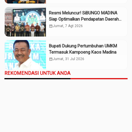
Resmi Meluncur! SiBUNGO MADINA
Siap Optimalkan Pendapatan Daerah
Madina
calendar_month
Jumat, 7 Agt 2026
Bupati Dukung Pertumbuhan UMKM
Termasuk Kampoeng Kaos Madina
calendar_month
Jumat, 31 Jul 2026
REKOMENDASI UNTUK ANDA