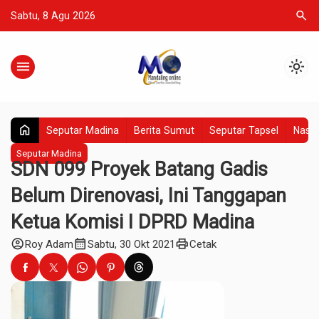
search
Sabtu, 8 Agu 2026
menu
light_mode
home
Seputar Madina
Berita Sumut
Seputar Tapsel
Nasio
Seputar Madina
SDN 099 Proyek Batang Gadis
Belum Direnovasi, Ini Tanggapan
Ketua Komisi I DPRD Madina
account_circle
calendar_month
print
Roy Adam
Sabtu, 30 Okt 2021
Cetak