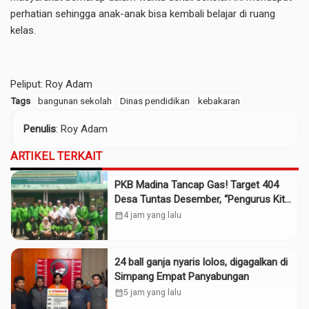
perhatian sehingga anak-anak bisa kembali belajar di ruang
kelas.
Peliput: Roy Adam
Tags
bangunan sekolah
Dinas pendidikan
kebakaran
Penulis
: Roy Adam
ARTIKEL TERKAIT
PKB Madina Tancap Gas! Target 404
Desa Tuntas Desember, “Pengurus Kita
Adalah Tokoh”
calendar_month
4 jam yang lalu
24 ball ganja nyaris lolos, digagalkan di
Simpang Empat Panyabungan
calendar_month
5 jam yang lalu