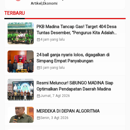
Artikel
Ekonomi
TERBARU
PKB Madina Tancap Gas! Target 404 Desa
Tuntas Desember, “Pengurus Kita Adalah
Tokoh”
calendar_month
4 jam yang lalu
24 ball ganja nyaris lolos, digagalkan di
Simpang Empat Panyabungan
calendar_month
5 jam yang lalu
Resmi Meluncur! SiBUNGO MADINA Siap
Optimalkan Pendapatan Daerah Madina
calendar_month
Jumat, 7 Agt 2026
MERDEKA DI DEPAN ALGORITMA
calendar_month
Senin, 3 Agt 2026